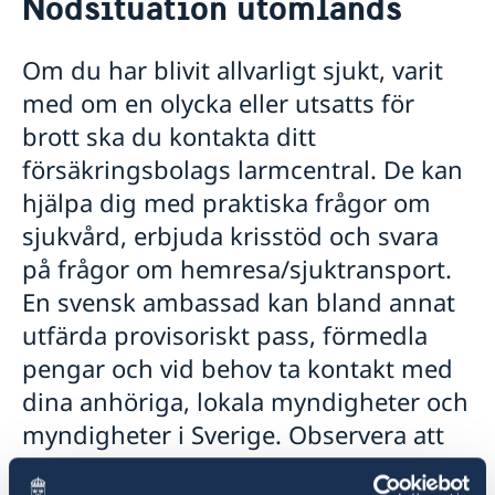
Nödsituation utomlands
Hjälp och service till svenskar i Italien
Rösta i Italien
Om du har blivit allvarligt sjukt, varit
Nödsituation utomlands
med om en olycka eller utsatts för
Förlust av pass/ID
Passansökan i Rom
Allvarligt sjuk eller skadad
brott ska du kontakta ditt
Allmän information om pass
Om svenskt medborgarskap
Ekonomisk hjälp
försäkringsbolags larmcentral. De kan
Förnyelse av pass för vuxen
Vigsel i Italien
Dödsfall
Förnyelse av pass för minderårig
hjälpa dig med praktiska frågor om
Brottsoffer
Svensk medborgare folkbokförd i Sverige
Information inför flytt till Italien
Ansökan om pass för minderårig (första passet)
Frihetsberövad i Italien
sjukvård, erbjuda krisstöd och svara
Svensk medborgare folkbokförd i Italien
Arv i internationella situationer
Ansökan om provisoriskt pass
Råd i en krissituation
Svensk medborgare folkbokförd i ett tredje land
Översättningar och legaliseringar
på frågor om hemresa/sjuktransport.
Ansöka om pass i Sverige
Välsignelse av svenska församlingens präst
Reseinformation
Samordningsnummer
En svensk ambassad kan bland annat
Levnadsintyg och Pension
Ambassadens reseinformation
utfärda provisoriskt pass, förmedla
Avgifter
Aktuella händelser
Inför resan
pengar och vid behov ta kontakt med
Allmänna säkerhetsläget
Resa med barn
dina anhöriga, lokala myndigheter och
Naturförhållanden och katastrofer
Larmcentraler
myndigheter i Sverige. Observera att
Terrorism
Resa med hund eller katt
In- och utresebestämmelser
landets regelverk gäller.
Hälso- och sjukvård