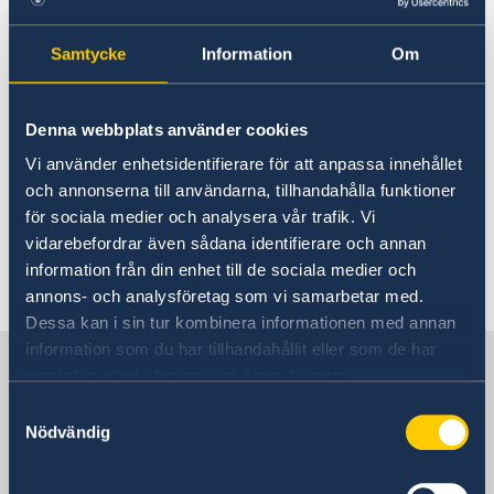
Lokala lagar och sedvänjor
Vem kan få hjälp?
Kriminalitet och personlig säkerhet
Samtycke
Information
Om
Trafiksäkerhet
Resa i landet
Enligt lagen kan svenska medborgare,
flyktingar och statslösa som är bosatta i
Denna webbplats använder cookies
Sverige få konsulär hjälp. Endast om det finns
Vi använder enhetsidentifierare för att anpassa innehållet
särskilda skäl kan svenska medborgare bosatta
och annonserna till användarna, tillhandahålla funktioner
utomlands eller annan utländsk medborgare
för sociala medier och analysera vår trafik. Vi
bosatt i Sverige få hjälp.
vidarebefordrar även sådana identifierare och annan
information från din enhet till de sociala medier och
Senast uppdaterad 03 feb. 2025, 15.53
annons- och analysföretag som vi samarbetar med.
Dessa kan i sin tur kombinera informationen med annan
information som du har tillhandahållit eller som de har
Sverige i Italien
samlat in när du har använt deras tjänster.
Samtyckesval
Nödvändig
Sveriges ambassad