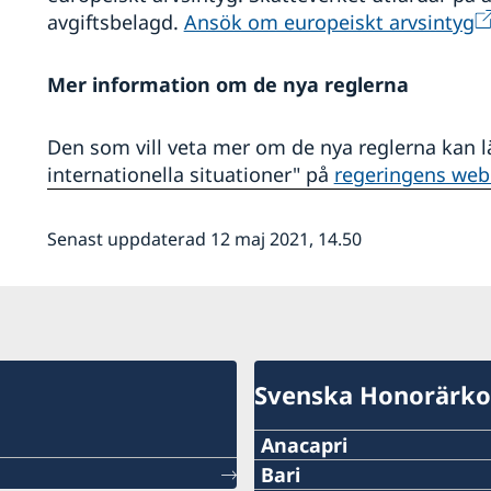
avgiftsbelagd.
Ansök om europeiskt arvsintyg
Mer information om de nya reglerna
Den som vill veta mer om de nya reglerna kan lä
internationella situationer" på
regeringens web
Senast uppdaterad 12 maj 2021, 14.50
Svenska Honorärkon
Anacapri
Telefon:
Bari