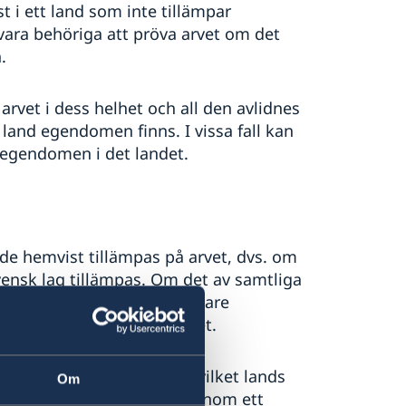
 i ett land som inte tillämpar
ara behöriga att pröva arvet om det
.
rvet i dess helhet och all den avlidnes
 land egendomen finns. I vissa fall kan
a egendomen i det landet.
de hemvist tillämpas på arvet, dvs. om
vensk lag tillämpas. Om det av samtliga
in död uppenbart hade närmare
et landet tillämpas i stället.
 för en person att välja vilket lands
Om
er henne. En person kan genom ett