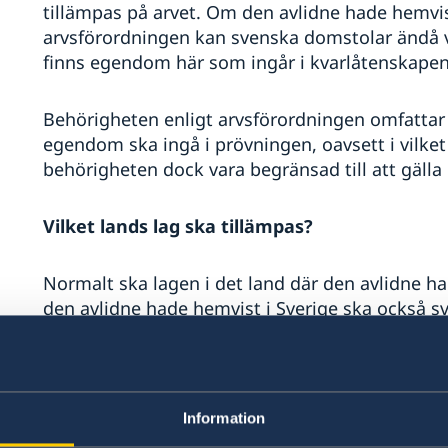
tillämpas på arvet. Om den avlidne hade hemvist
arvsförordningen kan svenska domstolar ändå v
finns egendom här som ingår i kvarlåtenskapen
Behörigheten enligt arvsförordningen omfattar a
egendom ska ingå i prövningen, oavsett i vilket
behörigheten dock vara begränsad till att gäll
Vilket lands lag ska tillämpas?
Normalt ska lagen i det land där den avlidne ha
den avlidne hade hemvist i Sverige ska också s
omständigheter framgår att den avlidne vid s
anknytning till ett annat land, ska dock lagen i d
Genom arvsförordningen införs även en möjlighet
Information
lag som ska tillämpas på arvet efter honom ell