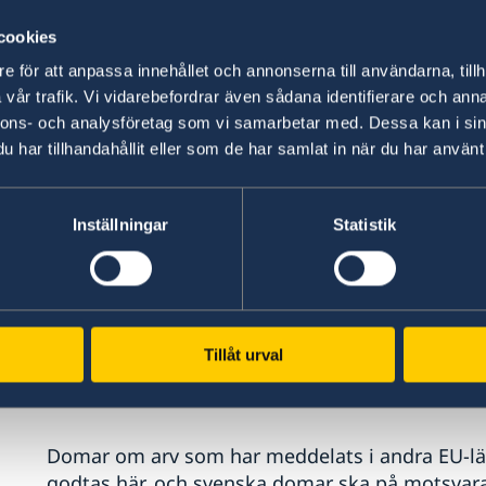
särskilt lagvalsförordnande i ett testamente ang
cookies
är medborgare vid tidpunkten för sitt val eller v
oavsett om det är ett EU-land eller ett land utan
e för att anpassa innehållet och annonserna till användarna, tillh
något annat lands lag än medborgarskapslande
vår trafik. Vi vidarebefordrar även sådana identifierare och anna
nnons- och analysföretag som vi samarbetar med. Dessa kan i sin
har tillhandahållit eller som de har samlat in när du har använt 
När svensk lag ska tillämpas gäller ärvdabalken
bestämmelser bl.a. om vem som ärver, om bröst
makes rätt. Dessa regler ändras inte genom ar
Inställningar
Statistik
Det finns ett begränsat utrymme för domstolar
ett annat lands lag. Möjligheten finns endast i 
uppenbart oförenlig med grunderna för rättsord
Tillåt urval
Erkännande och verkställighet
Domar om arv som har meddelats i andra EU-län
godtas här, och svenska domar ska på motsvara