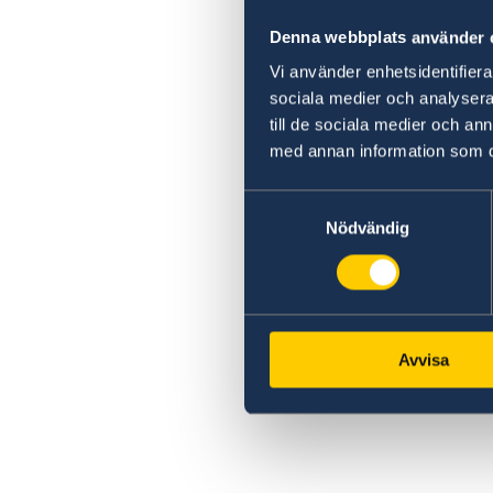
Denna webbplats använder 
Vi använder enhetsidentifierar
sociala medier och analysera 
till de sociala medier och a
med annan information som du 
Samtyckesval
Nödvändig
Avvisa