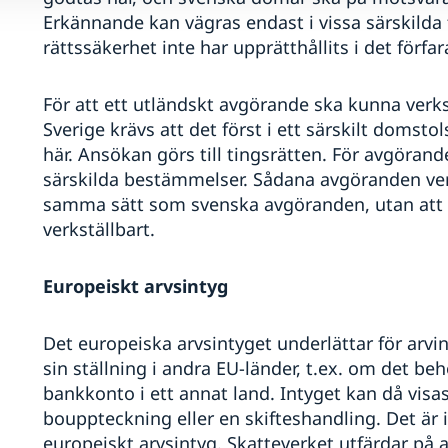
Erkännande kan vägras endast i vissa särskilda fa
rättssäkerhet inte har upprätthållits i det förf
För att ett utländskt avgörande ska kunna ver
Sverige krävs att det först i ett särskilt domsto
här. Ansökan görs till tingsrätten. För avgörand
särskilda bestämmelser. Sådana avgöranden ve
samma sätt som svenska avgöranden, utan att d
verkställbart.
Europeiskt arvsintyg
Det europeiska arvsintyget underlättar för arv
sin ställning i andra EU-länder, t.ex. om det beh
bankkonto i ett annat land. Intyget kan då visas
bouppteckning eller en skifteshandling. Det är i
europeiskt arvsintyg. Skatteverket utfärdar på 