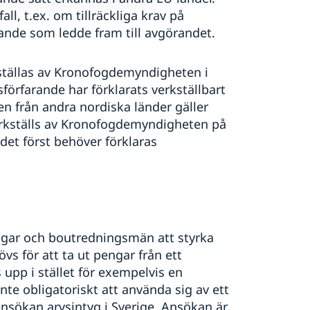
ll, t.ex. om tillräckliga krav på
arande som ledde fram till avgörandet.
kställas av Kronofogdemyndigheten i
lsförfarande har förklarats verkställbart
en från andra nordiska länder gäller
rkställs av Kronofogdemyndigheten på
et först behöver förklaras
ingar och boutredningsmän att styrka
övs för att ta ut pengar från ett
 upp i stället för exempelvis en
nte obligatoriskt att använda sig av ett
ansökan arvsintyg i Sverige. Ansökan är