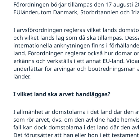
Förordningen börjar tillämpas den 17 augusti 2
EUländerutom Danmark, Storbritannien och Irl
I arvsförordningen regleras vilket lands domsto
och vilket lands lag som då ska tillämpas. Dessa
internationella anknytningen finns i förhållande t
land. Förordningen reglerar också hur domar 
erkänns och verkställs i ett annat EU-land. Vida
underlättar för arvingar och boutredningsmän at
länder.
I vilket land ska arvet handläggas?
I allmänhet är domstolarna i det land där den a
som rör arvet, dvs. om den avlidne hade hemvist 
fall kan dock domstolarna i det land där den a
Det förutsätter att han eller hon i ett testament