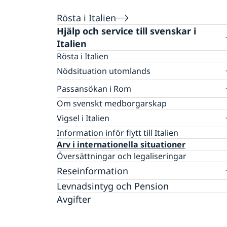
Rösta i Italien
Hjälp och service till svenskar i
Italien
Rösta i Italien
Nödsituation utomlands
Förlust av pass/ID
Passansökan i Rom
Allvarligt sjuk eller skadad
Allmän information om pass
Om svenskt medborgarskap
Ekonomisk hjälp
Förnyelse av pass för vuxen
Vigsel i Italien
Dödsfall
Förnyelse av pass för minderårig
Brottsoffer
Svensk medborgare folkbokförd i Sverige
Information inför flytt till Italien
Ansökan om pass för minderårig (första
Frihetsberövad i Italien
Svensk medborgare folkbokförd i Italien
Arv i internationella situationer
passet)
Råd i en krissituation
Svensk medborgare folkbokförd i ett tredje
Översättningar och legaliseringar
Ansökan om provisoriskt pass
land
Reseinformation
Ansöka om pass i Sverige
Välsignelse av svenska församlingens präst
Samordningsnummer
Levnadsintyg och Pension
Ambassadens reseinformation
Avgifter
Aktuella händelser
Inför resan
Allmänna säkerhetsläget
Resa med barn
Naturförhållanden och katastrofer
Larmcentraler