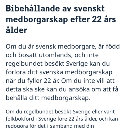
Bibehållande av svenskt
Hjälp till svenskar i Israel
medborgarskap efter 22 års
Nödsituation
Allvarlig olycka eller sjukdom
Råd i en krissituation
ålder
Ekonomiskt nödställd
Pass
Dödsfall
Förnyelse av pass för vuxna
Samordningsnummer
Om du är svensk medborgare, är född
Larmcentraler
Förnyelse av pass för barn
Hjälp kring medborgarskap
UD-jouren
och bosatt utomlands, och inte
Ansökan om första pass för barn
Om svenskt medborgarskap
regelbundet besökt Sverige kan du
Provisoriskt pass/nödpass
Dubbelt medborgarskap
Nationellt ID-kort
förlora ditt svenska medborgarskap
Bibehållande av svenskt medborgarskap efter 22
Hämta pass
års ålder
när du fyller 22 år. Om du inte vill att
Registrera nyfödd utomlands
detta ska ske kan du ansöka om att få
Apostille och intyg
behålla ditt medborgarskap.
Giftermål
Körkort
Om du regelbundet besökt Sverige eller varit
Juridisk hjälp
folkbokförd i Sverige före 22 års ålder, och kan
Rösta i Israel
redogöra för det i samband med din
Anmäl dig till röstlängden
Avgifter