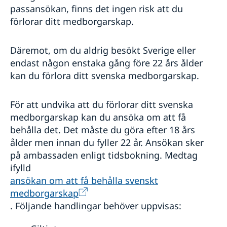
passansökan, finns det ingen risk att du
Reseinformation
förlorar ditt medborgarskap.
Ambassadens reseinformation
Aktuella händelser
Allmänna råd till svenskar
Däremot, om du aldrig besökt Sverige eller
Allmänna säkerhetsläget
Avrådan - när UD avråder från resor
endast någon enstaka gång före 22 års ålder
Terrorism
kan du förlora ditt svenska medborgarskap.
Naturförhållanden och katastrofer
In- och utresebestämmelser
Hälso- och sjukvård
För att undvika att du förlorar ditt svenska
Lokala lagar och sedvänjor
medborgarskap kan du ansöka om att få
Kriminalitet och personlig säkerhet
behålla det. Det måste du göra efter 18 års
Trafiksäkerhet
ålder men innan du fyller 22 år. Ansökan sker
Övriga upplysningar
på ambassaden enligt tidsbokning. Medtag
ifylld
ansökan om att få behålla svenskt
medborgarskap
. Följande handlingar behöver uppvisas: