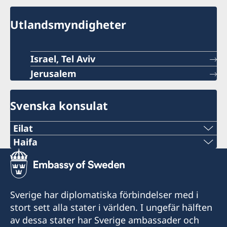
Utlandsmyndigheter
Israel, Tel Aviv
Jerusalem
Svenska konsulat
Eilat
Telefon
Haifa
Telefon 1
+972 (0)8 6348038
+972 4 864 31 62
Fax
Sverige har diplomatiska förbindelser med i
Telefon 2
stort sett alla stater i världen. I ungefär hälften
+972 (0)8 6347021
av dessa stater har Sverige ambassader och
+972 4 864 31 65