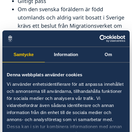
Giltigt pass
Om den svenska föräldern är född
utomlands och aldrig varit bosatt i Sverige
krävs ett beslut från Migrationsverket om
bibehållande av svenskt medborgarskap
efter 22 års ålder för föräldern.
För det fall den svenska föräldern är född i
Samtycke
Information
Om
Sverige och flyttat till Israel krävs ett intyg
från inrikesministeriet som visar status i
Israel, antingen israeliskt medborgarskap
Denna webbplats använder cookies
(certificate attesting Israeli citizenship)
Vi använder enhetsidentifierare för att anpassa innehållet
eller att du inte är israelisk medborgare
och annonserna till användarna, tillhandahålla funktioner
för sociala medier och analysera vår trafik. Vi
(confirmation of non-acquisition of Israeli
vidarebefordrar även sådana identifierare och annan
citizenship. Alternativt
information från din enhet till de sociala medier och
uppehållstillstånd/visa i Israel.
annons- och analysföretag som vi samarbetar med.
Dessa kan i sin tur kombinera informationen med annan
Observera att dokument på ett annat språk