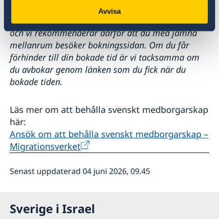
På grund av extra högt tryck på passavdelningen
Avvisa
har vi just nu långa köer. Avbokningar sker ofta
och vi rekommenderar därför att du med jämna
mellanrum besöker bokningssidan. Om du får
förhinder till din bokade tid är vi tacksamma om
du avbokar genom länken som du fick när du
bokade tiden.
Läs mer om att behålla svenskt medborgarskap
här:
Ansök om att behålla svenskt medborgarskap –
Migrationsverket
Senast uppdaterad 04 juni 2026, 09.45
Sverige i Israel