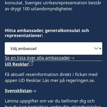
Consulate of Sweden
konsulat. Sveriges utrikesrepresentation består
Mor Center 2nd floor
av drygt 100 utlandsmyndigheter.
Fax
Eilat
+972 4 866 49 02
Israel
Consulate of Sweden
Hitta ambassader, generalkonsulat och
Honorärkonsul
representationer:
2 Kikar Chayat
Mr Moshe Krispin
Haifa 31334
Välj
Israel
ambassad
Se en lista över alla ambassader
Honorärkonsul
UD Resklar
Mr. Gil Castel
Få aktuell reseinformation direkt i fickan med
appen UD Resklar. Läs mer på regeringen.se.
Svensklistan
Lämna uppgifter om var du befinner dig och
hur du kan kontaktas under din utlandsvistelse.