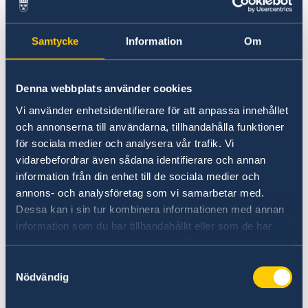
ett säkert sätt. Om du har bil, bör den parkeras
på säker plats och värdeföremål bör inte
lämnas kvar i bilen.
Samtycke
Information
Om
Om olyckan skulle vara framme, anmäl det
Denna webbplats använder cookies
inträffade till närmsta polisstation (
Vi använder enhetsidentifierare för att anpassa innehållet
Garda Station
). Försäkringsbolag och
och annonserna till användarna, tillhandahålla funktioner
myndigheter kan senare komma att behöva en
för sociala medier och analysera vår trafik. Vi
polisanmälan för att hjälpa dig på bästa sätt.
vidarebefordrar även sådana identifierare och annan
information från din enhet till de sociala medier och
I nödsituationer, ring 112 eller 999
för hjälp av
annons- och analysföretag som vi samarbetar med.
polis (Gardaí), brandkår, ambulans eller
Dessa kan i sin tur kombinera informationen med annan
kustbevakning. Det görs ingen åtskillnad på
information som du har tillhandahållit eller som de har
numren. Mer information finns på
samlat in när du har använt deras tjänster.
regeringens hemsida
.
Samtyckesval
Nödvändig
"
The Irish Tourist Assistance Service
(ITAS)"