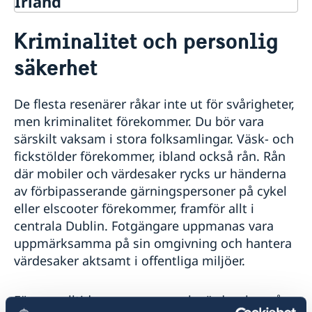
Irland
Rösta i Irland
Kriminalitet och personlig
Hjälp till svenskar i Irland
säkerhet
Rösta i Irland
Reseinformation
Pass i Irland
Ambassadens reseinformation
Samordningsnummer & registrering av nyfödd i
De flesta resenärer råkar inte ut för svårigheter,
Om olyckan är framme
Aktuella händelser
Irland
men kriminalitet förekommer. Du bör vara
Allmänna säkerhetsläget
Rese- och hemförsäkring
Äktenskapscertifikat
Nationellt ID-kort i Irland
särskilt vaksam i stora folksamlingar. Väsk- och
Terrorism
Utlandsbetalning
Levnadsintyg
Provisoriskt pass i Irland
fickstölder förekommer, ibland också rån. Rån
Naturförhållanden och katastrofer
Dödsfall
Hjälp kring medborgarskap
Ansökan om pass för barn under 18 år
In- och utresebestämmelser
där mobiler och värdesaker rycks ur händerna
Förnyelse av pass för barn under 18 år
Hälso- och sjukvård
av förbipasserande gärningspersoner på cykel
Förnyelse av pass för vuxna, hämta pass
Lokala lagar och sedvänjor
eller elscooter förekommer, framför allt i
Kriminalitet och personlig säkerhet
centrala Dublin. Fotgängare uppmanas vara
Trafiksäkerhet
uppmärksamma på sin omgivning och hantera
Resa i landet
värdesaker aktsamt i offentliga miljöer.
UD:s svensklista
Förvara alltid pass, pengar och värdesaker på