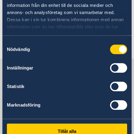
information från din enhet till de sociala medier och
Resenärer bör vara uppmärksamma på aktuella
annons- och analysföretag som vi samarbetar med.
händelser och undvika områden där oroligheter
Dessa kan i sin tur kombinera informationen med annan
uppstår. Följ alltid lokala myndigheters
information som du har tillhandahållit eller som de har
säkerhetsanvisningar.
samlat in när du har använt deras tjänster.
Samtyckesval
Senast uppdaterad 06 juli 2026, 13.47
Nödvändig
Sverige i Irland
Inställningar
Statistik
Sveriges ambassad
Marknadsföring
Irland, Dublin
Svenska konsulat
Tillåt alla