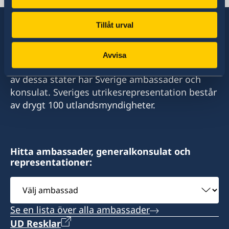
Tillåt urval
Sverige har diplomatiska förbindelser med i
Avvisa
stort sett alla stater i världen. I ungefär hälften
av dessa stater har Sverige ambassader och
konsulat. Sveriges utrikesrepresentation består
av drygt 100 utlandsmyndigheter.
Hitta ambassader, generalkonsulat och
representationer:
Välj
ambassad
Se en lista över alla ambassader
UD Resklar