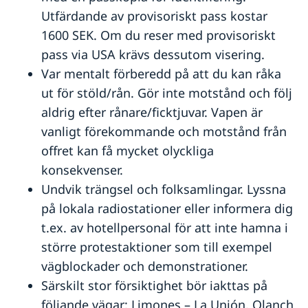
Utfärdande av provisoriskt pass kostar
1600 SEK. Om du reser med provisoriskt
pass via USA krävs dessutom visering.
Var mentalt förberedd på att du kan råka
ut för stöld/rån. Gör inte motstånd och följ
aldrig efter rånare/ficktjuvar. Vapen är
vanligt förekommande och motstånd från
offret kan få mycket olyckliga
konsekvenser.
Undvik trängsel och folksamlingar. Lyssna
på lokala radiostationer eller informera dig
t.ex. av hotellpersonal för att inte hamna i
större protestaktioner som till exempel
vägblockader och demonstrationer.
Särskilt stor försiktighet bör iakttas på
följande vägar: Limones – La Unión, Olanch