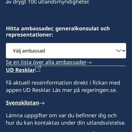
Consulado Honorario de Suecia
av drygt 100 utlandsmyndigheter.
Col. Tiloarque, Blvd. Fuerzas Armadas
Costado Oeste Plaza Millennium,
Comayaguela
Hitta ambassader, generalkonsulat och
Honduras
representationer:
Måndag till fredag kl. 9:00 - 12:00
Välj
ambassad
Honorärkonsul
Se en lista över alla ambassader
Juliette Handal de Castillo
UD Resklar
Få aktuell reseinformation direkt i fickan med
appen UD Resklar. Läs mer på regeringen.se.
Svensklistan
Lämna uppgifter om var du befinner dig och
hur du kan kontaktas under din utlandsvistelse.