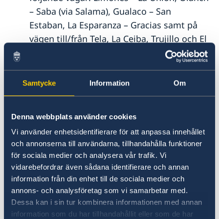
– Saba (via Salama), Gualaco – San
Estaban, La Esparanza – Gracias samt på
vägen till/från Tela, La Ceiba, Trujillo och El
Progreso, där överfall/rån är vanligt
förekommande.
Överfall har även rapporterats vid
Samtycke
Information
Om
gränsövergångarna El Florido samt Aguas
Calientes. Resenärer uppmanas att inte
Denna webbplats använder cookies
uppehålla sig längre än nödvändigt i dessa
Vi använder enhetsidentifierare för att anpassa innehållet
områden samt att välja privata
och annonserna till användarna, tillhandahålla funktioner
transportbolag vilka erbjuder direktbussar
för sociala medier och analysera vår trafik. Vi
mellan turistmålen Antigua och Esquipulas
vidarebefordrar även sådana identifierare och annan
i Guatemala och mayaruinerna i Copán,
information från din enhet till de sociala medier och
Honduras.
annons- och analysföretag som vi samarbetar med.
Dessa kan i sin tur kombinera informationen med annan
Tegucigalpa: Undvik att vistas i de fattigare
information som du har tillhandahållit eller som de har