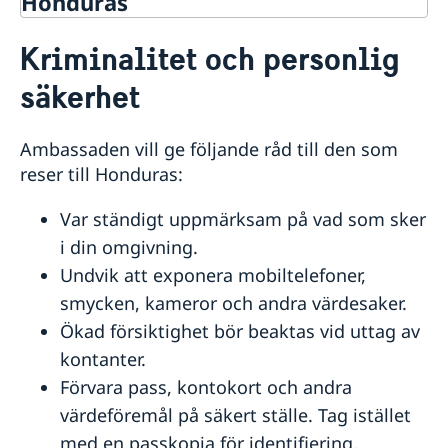
Honduras
Rösta i Honduras
Kriminalitet och personlig
Hjälp till svenskar i Honduras
säkerhet
Rösta i Honduras
Reseinformation
Akut hjälp i Honduras
Ambassadens reseinformation
Pass i Honduras
Ambassaden vill ge följande råd till den som
Aktuella händelser
Provisoriskt pass
Hjälp kring medborgarskap
reser till Honduras:
Allmänna säkerhetsläget
Ordinarie pass
Terrorism
Var ständigt uppmärksam på vad som sker
Naturförhållanden och katastrofer
i din omgivning.
In- och utresebestämmelser
Hälso- och sjukvård
Undvik att exponera mobiltelefoner,
Lokala lagar och sedvänjor
smycken, kameror och andra värdesaker.
Kriminalitet och personlig säkerhet
Ökad försiktighet bör beaktas vid uttag av
Resa i landet
Trafiksäkerhet
kontanter.
Förvara pass, kontokort och andra
värdeföremål på säkert ställe. Tag istället
med en passkopia för identifiering.