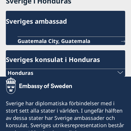
Sverige i Honduras
Sveriges ambassad
Guatemala City, Guatemala
Sveriges konsulat i Honduras
Honduras
Telefon:
+504 22253898
Sverige har diplomatiska förbindelser med i
E-post:
stort sett alla stater i världen. I ungefär hälften
av dessa stater har Sverige ambassader och
consuladodesuecia.tegucigalpa@gmail.com
konsulat. Sveriges utrikesrepresentation består