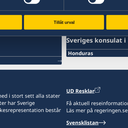
Ladda ner UD Resklar på iTunes
UD
Tillåt urval
Sveriges konsulat 
Honduras
Telefon:
+504 22253898
E-post:
UD Resklar
d i stort sett alla stater
consuladodesuecia.tegu
ter har Sverige
Få aktuell reseinformatio
ikesrepresentation består
Läs mer på regeringen.se
Consulado Honorario de 
Col. Tiloarque, Blvd. Fue
Svensklistan
Costado Oeste Plaza Mil