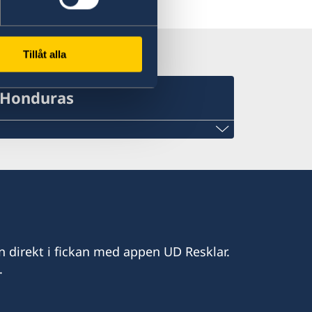
 Resklar på X
Tillåt alla
i Honduras
cigalpa@gmail.com
n direkt i fickan med appen UD Resklar.
.
Suecia
rzas Armadas
lennium,