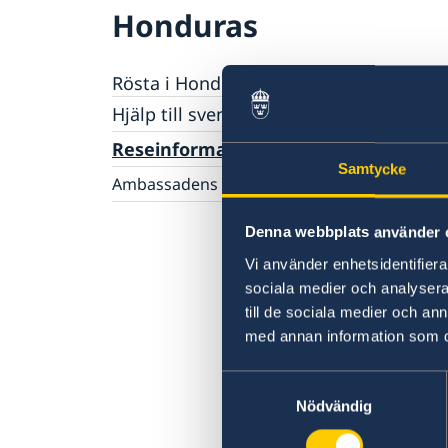
Honduras
Rösta i Honduras
Hjälp till svenskar i Honduras
Rösta i Honduras
Reseinformation
Akut hjälp i Honduras
Samtycke
Ambassadens reseinformation
Pass i Honduras
Aktuella händelser
Provisoriskt pass
Hjälp kring medborgarskap
Denna webbplats använder 
Allmänna säkerhetsläget
Ordinarie pass
Terrorism
Vi använder enhetsidentifierar
Naturförhållanden och katastrofer
sociala medier och analysera 
In- och utresebestämmelser
till de sociala medier och a
Hälso- och sjukvård
med annan information som du 
Lokala lagar och sedvänjor
Kriminalitet och personlig säkerhet
Samtyckesval
Resa i landet
Nödvändig
Trafiksäkerhet