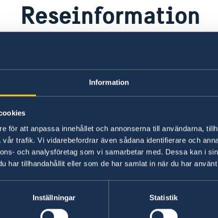
Reseinformation
Ambassadens reseinformation
UD
Information
Ambassadens reseinformation innehåller
På 
landspecifik information och aktuella
råd
händelser som kan påverka dig som är i
inf
cookies
landet.
UD 
e för att anpassa innehållet och annonserna till användarna, tillh
vår trafik. Vi vidarebefordrar även sådana identifierare och anna
Ambassadens reseinformation –
UD
nnons- och analysföretag som vi samarbetar med. Dessa kan i sin
Honduras
re
har tillhandahållit eller som de har samlat in när du har använt 
Ladda ner appen UD Resklar
Fö
X
Inställningar
Statistik
Ladda ner UD Resklar på Google Play
UD