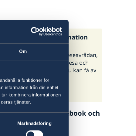
:s generella reseinformation
Om
regeringen.se finns UD:s reseavrådan,
 och tips inför din utlandsresa och
ormation om vilken hjälp du kan få av
i olika situationer.
andahålla funktioner för
n information från din enhet
:s reseinformation på
 tur kombinera informationen
geringen.se
deras tjänster.
lj UD Resklar på Facebook och
Marknadsföring
 Resklar på Facebook