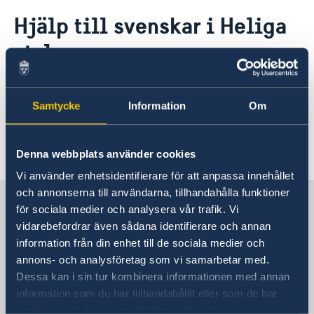
Rösta i Heliga stolen
Hjälp till svenskar i Heliga
Hjälp till svenskar i Heliga stolen
stolen
Rösta i Heliga stolen
Reseinformation
Pass utomlands
Ambassadens reseinformation
Aktuella händelser
Generella frågor om hjälp
Samtycke
Information
Om
utomlands
Frågor och svar om hjälp
Denna webbplats använder cookies
utomlands - på regeringen.se
Vi använder enhetsidentifierare för att anpassa innehållet
och annonserna till användarna, tillhandahålla funktioner
Sverige i Heliga stolen
På regeringen.se finns grundläggande
för sociala medier och analysera vår trafik. Vi
information som gäller för alla länder och svar
vidarebefordrar även sådana identifierare och annan
på vanliga frågor om hjälp till svenskar
information från din enhet till de sociala medier och
Svenska utlandsmyndigheter för
utomlands. För vissa länder gäller dessutom
annons- och analysföretag som vi samarbetar med.
landet
ytterligare villkor.
Dessa kan i sin tur kombinera informationen med annan
information som du har tillhandahållit eller som de har
Hjälp till svenskar utomlands - på regeringen.se
samlat in när du har använt deras tjänster.