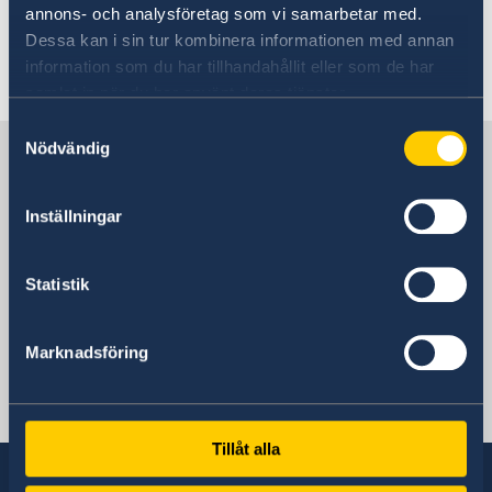
dessutom ytterligare villkor. Kontakta ansvarig
annons- och analysföretag som vi samarbetar med.
ambassad för mer information.
Dessa kan i sin tur kombinera informationen med annan
information som du har tillhandahållit eller som de har
samlat in när du har använt deras tjänster.
Läs mer
Samtyckesval
Nödvändig
Sverige i Haiti
Inställningar
Sveriges ambassad
Statistik
Haiti, Stockholm
Marknadsföring
Svenska konsulat
Haiti - Port-au-Prince
Tillåt alla
Mobilnummer konsul