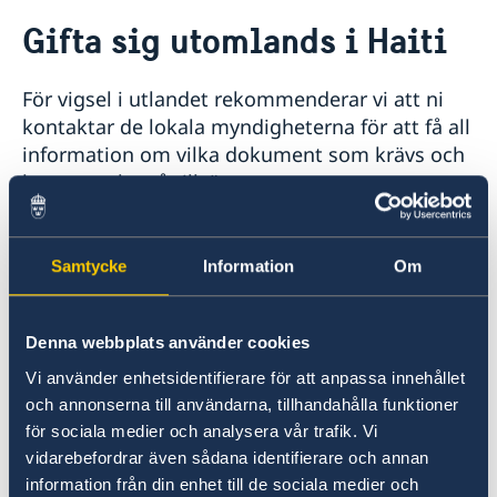
Rösta i Haiti
Gifta sig utomlands i Haiti
Hjälp till svenskar i Haiti
Rösta i Haiti
För vigsel i utlandet rekommenderar vi att ni
Pass utomlands
kontaktar de lokala myndigheterna för att få all
Förlust av pass
Gifta sig utomlands
information om vilka dokument som krävs och
Reseinformation
hur man ska gå tillväga.
Ambassadens reseinformation
Aktuella händelser
Arv i internationella situationer
Kontakta Skatteverket i god tid före vigseln:
Allmänna säkerhetsläget
Samtycke
Information
Om
Att gifta sig i Sverige eller i utlandet |
Naturförhållanden och katastrofer
Skatteverket
Terrorism
In- och utresebestämmelser
Denna webbplats använder cookies
Hälso- och sjukvård
Gifta dig utomlands
Vi använder enhetsidentifierare för att anpassa innehållet
Lokala lagar och sedvänjor
och annonserna till användarna, tillhandahålla funktioner
Kriminalitet och personlig säkerhet
för sociala medier och analysera vår trafik. Vi
Trafiksäkerhet
Här finns grundläggande information som
vidarebefordrar även sådana identifierare och annan
gäller för alla länder. I vissa länder gäller
information från din enhet till de sociala medier och