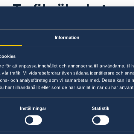
Trafiksäkerhet
Landet har vänstertrafik. Vägarna är ofta smal
Information
förare kör aggressivt. Trafiken kan vara mycket 
Körning nattetid är extra farligt då djur kan v
längs vägarna i mindre grupper och skapa risksi
cookies
e för att anpassa innehållet och annonserna till användarna, tillh
Senast uppdaterad 09 juli 2026, 10.52
vår trafik. Vi vidarebefordrar även sådana identifierare och anna
nnons- och analysföretag som vi samarbetar med. Dessa kan i sin
har tillhandahållit eller som de har samlat in när du har använt 
Inställningar
Statistik