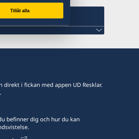
Tillåt alla
m
n direkt i fickan med appen UD Resklar.
.
u befinner dig och hur du kan
dsvistelse.