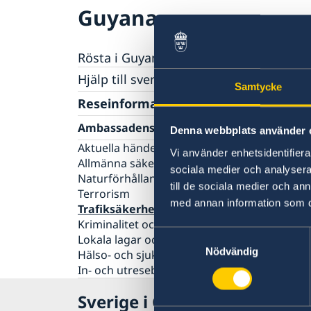
Guyana
Rösta i Guyana
Hjälp till svenskar i Guyana
Samtycke
Rösta i Guyana
Reseinformation
Pass utomlands
Ambassadens reseinformation
Denna webbplats använder 
Förlust av pass
Legaliseringar
Aktuella händelser
Vi använder enhetsidentifierar
Gifta sig utomlands
Allmänna säkerhetsläget
sociala medier och analysera 
Naturförhållanden och katastrofer
till de sociala medier och a
Terrorism
med annan information som du 
Trafiksäkerhet
Kriminalitet och personlig säkerhet
Samtyckesval
Lokala lagar och sedvänjor
Nödvändig
Hälso- och sjukvård
In- och utresebestämmelser
Sverige i Guyana