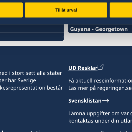
Tillåt urval
Svenska konsulat
Guyana - Georgetown
Telefonnummer konsulat
+592-226-5495
Emailadress konsulat
UD Resklar
d i stort sett alla stater
mhussain@banksdih.co
ter har Sverige
Få aktuell reseinformatio
ikesrepresentation består
Läs mer på regeringen.se
Sveriges konsulat
Banks DIH Ldt
Svensklistan
Thirst Park
Georgetown
Lämna uppgifter om var d
Guyana
kontaktas under din utlan
Honorärkonsul