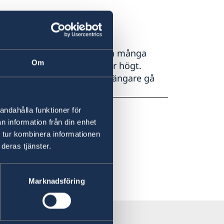
a och dåligt underhållna och många
Om
farlig och antalet olyckor är högt.
andra ut på vägarna och fotgängare gå
tuationer.
andahålla funktioner för
n information från din enhet
 tur kombinera informationen
deras tjänster.
Marknadsföring