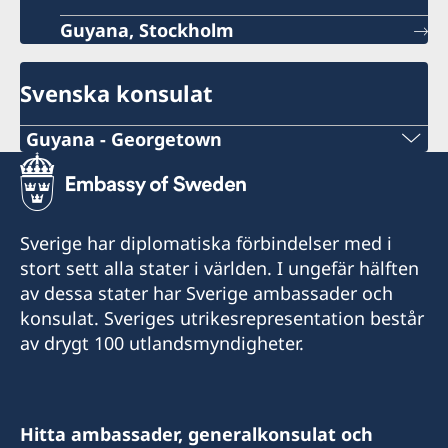
Guyana, Stockholm
Svenska konsulat
Guyana - Georgetown
Telefonnummer konsulat
+592-226-5495
Sverige har diplomatiska förbindelser med i
Emailadress konsulat
stort sett alla stater i världen. I ungefär hälften
av dessa stater har Sverige ambassader och
mhussain@banksdih.com
konsulat. Sveriges utrikesrepresentation består
Sveriges konsulat
av drygt 100 utlandsmyndigheter.
Banks DIH Ldt
Thirst Park
Georgetown
Hitta ambassader, generalkonsulat och
Guyana