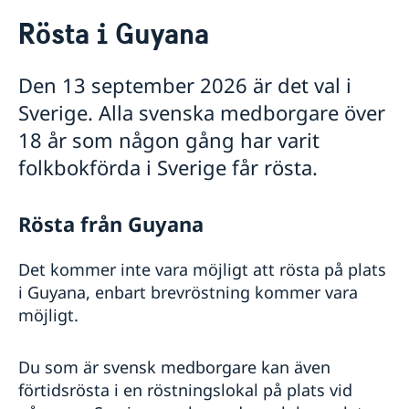
Rösta i Guyana
Rösta i Guyana
Hjälp till svenskar i Guyana
Rösta i Guyana
Den 13 september 2026 är det val i
Pass utomlands
Sverige. Alla svenska medborgare över
Förlust av pass
Legaliseringar
Gifta sig utomlands
18 år som någon gång har varit
Reseinformation
folkbokförda i Sverige får rösta.
Ambassadens reseinformation
Rösta från Guyana
Aktuella händelser
Allmänna säkerhetsläget
Naturförhållanden och katastrofer
Det kommer inte vara möjligt att rösta på plats
Terrorism
i Guyana, enbart brevröstning kommer vara
Trafiksäkerhet
möjligt.
Kriminalitet och personlig säkerhet
Lokala lagar och sedvänjor
Hälso- och sjukvård
Du som är svensk medborgare kan även
In- och utresebestämmelser
förtidsrösta i en röstningslokal på plats vid