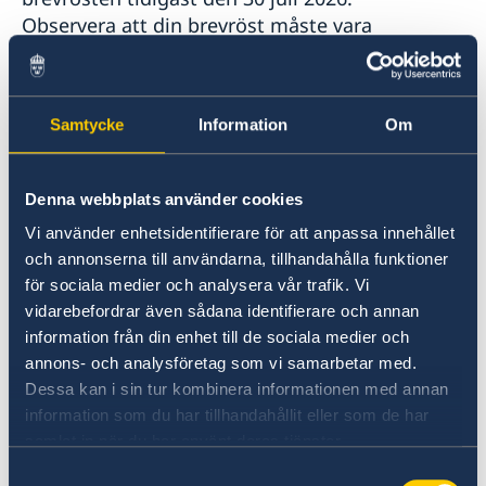
Observera att din brevröst måste vara
Valmyndigheten tillhanda senast 12 september
2026 för att din röst ska räknas i detta val.
Samtycke
Information
Om
Adress till Valmyndigheten
Denna webbplats använder cookies
Valmyndigheten
Sturegatan 2-4
Vi använder enhetsidentifierare för att anpassa innehållet
SE – 172 31 Sundbyberg
och annonserna till användarna, tillhandahålla funktioner
Sverige, Sweden, Suède
för sociala medier och analysera vår trafik. Vi
vidarebefordrar även sådana identifierare och annan
information från din enhet till de sociala medier och
Du hittar mer information om brevröstning på
annons- och analysföretag som vi samarbetar med.
Valmyndighetens hemsida
Dessa kan i sin tur kombinera informationen med annan
information som du har tillhandahållit eller som de har
Anmälan för att stå kvar i röstlängden
samlat in när du har använt deras tjänster.
Samtyckesval