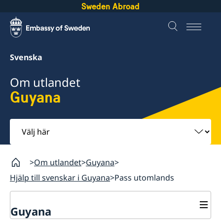
Sweden Abroad
Svenska
Om utlandet
Guyana
Välj
här
Om utlandet
Guyana
Hjälp till svenskar i Guyana
Pass utomlands
Guyana