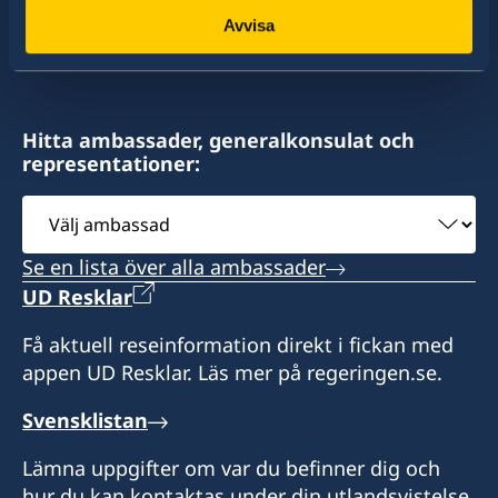
konsulat. Sveriges utrikesrepresentation består
Avvisa
Sveriges konsulat
av drygt 100 utlandsmyndigheter.
Banks DIH Ldt
Thirst Park
Georgetown
Hitta ambassader, generalkonsulat och
Guyana
representationer:
Honorärkonsul
Välj
ambassad
Shabir Hussein
Se en lista över alla ambassader
UD Resklar
Få aktuell reseinformation direkt i fickan med
appen UD Resklar. Läs mer på regeringen.se.
Svensklistan
Lämna uppgifter om var du befinner dig och
hur du kan kontaktas under din utlandsvistelse.