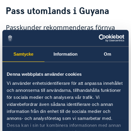
Rösta i Guyana
Pass utomlands i Guyana
Hjälp till svenskar i Guyana
Rösta i Guyana
Passkunder rekommenderas förnya
Pass utomlands
sina pass vid besök i Sverige
Förlust av pass
Legaliseringar
Gifta sig utomlands
alternativt kontakta närmaste svenska
Reseinformation
ambassad.
Samtycke
Information
Om
Ambassadens reseinformation
Sveriges ambassad i Washington
Aktuella händelser
Denna webbplats använder cookies
Allmänna säkerhetsläget
Naturförhållanden och katastrofer
Vi använder enhetsidentifierare för att anpassa innehållet
Sveriges ambassad i Bogota
Terrorism
och annonserna till användarna, tillhandahålla funktioner
Trafiksäkerhet
för sociala medier och analysera vår trafik. Vi
Sveriges ambassad i Guatemala
Kriminalitet och personlig säkerhet
vidarebefordrar även sådana identifierare och annan
Lokala lagar och sedvänjor
information från din enhet till de sociala medier och
Hälso- och sjukvård
Sveriges ambassad i Mexico City
annons- och analysföretag som vi samarbetar med.
In- och utresebestämmelser
Dessa kan i sin tur kombinera informationen med annan