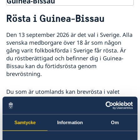
Guinea-Bissau
Rösta i Guinea-Bissau
Rösta i Guinea-Bissau
Hjälp till svenskar i Guinea-Bissau
Rösta i Guinea-Bissau
Den 13 september 2026 är det val i Sverige. Alla
Akut hjälp
svenska medborgare över 18 år som någon
Larmcentraler
Pass utomlands
gång varit folkbokförda i Sverige får rösta. Är
Provisoriskt pass
Andra konsulära tjänster
du röstberättigad och befinner dig i Guinea-
Förnyelse av pass
Reseinformation
Bissau kan du förtidsrösta genom
Förlust av pass
brevröstning.
Ambassadens reseinformation
Aktuella händelser
Inför resan
Du som är utomlands kan brevrösta i valet
Allmänna säkerhetsläget
2026. Brevrösten måste skickas från utlandet
In- och utresebestämmelser
Terrorism
och vara framme i tid till rösträkningen. Du får
Naturförhållanden och katastrofer
skicka den tidigast den 30 juli 2026.
Trafiksäkerhet
Brevröstning är ett bra alternativ om du inte
Samtycke
Information
Om
Kriminalitet och personlig säkerhet
kan rösta på en ambassad eller ett konsulat.
Lokala lagar och sedvänjor