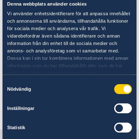
Hälso- och sjukvård
Denna webbplats använder cookies
Om att brevrösta från utlandet - på
Vi använder enhetsidentifierare för att anpassa innehållet
Valmyndighetens webbplats
och annonserna till användarna, tillhandahålla funktioner
för sociala medier och analysera vår trafik. Vi
Öppettider för röstmottagning på andra
vidarebefordrar även sådana identifierare och annan
svenska ambassader och konsulat i nära
information från din enhet till de sociala medier och
anslutning till Guinea-Bissau:
annons- och analysföretag som vi samarbetar med.
Dessa kan i sin tur kombinera informationen med annan
Rösta i Portugal - Sweden Abroad
information som du har tillhandahållit eller som de har
samlat in när du har använt deras tjänster.
Rösta i Marocko - Sweden Abroad
Samtyckesval
Nödvändig
Rösta i Nigeria - Sweden Abroad
Inställningar
Senast uppdaterad 09 juni 2026, 10.05
Statistik