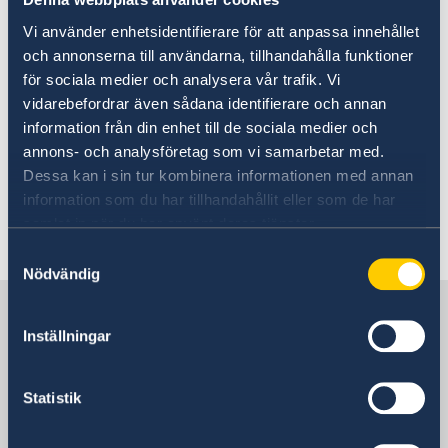
Registrera nyfödd utomlands
Vigsel inför utländsk myndighet i utlandet
Avgifter
Vi använder enhetsidentifierare för att anpassa innehållet
Vigsel inför svensk myndighet i utlandet
Apostille och legalisering av handlingar
och annonserna till användarna, tillhandahålla funktioner
Ansökan om pass för minderårig
Reseinformation
för sociala medier och analysera vår trafik. Vi
vidarebefordrar även sådana identifierare och annan
Handel & service för svenska företag
Ambassadens reseinformation
Här finns grundläggande information som
information från din enhet till de sociala medier och
Aktuella händelser
Om olyckan är framme
Handel med Sverige
gäller för alla länder. I vissa länder gäller
annons- och analysföretag som vi samarbetar med.
Allmänna säkerhetsläget
Arv i internationella situationer
Anmäla handelshinder
dessutom ytterligare villkor. Kontakta ansvarig
Dessa kan i sin tur kombinera informationen med annan
Terrorism
ambassad för mer information.
information som du har tillhandahållit eller som de har
Naturförhållanden och katastrofer
samlat in när du har använt deras tjänster.
In- och utresebestämmelser
Hälso- och sjukvård
Samtyckesval
Läs mer
Lokala lagar och sedvänjor
Nödvändig
Kriminalitet och personlig säkerhet
Sverige i Grekland
Trafiksäkerhet
Inställningar
Försäkringsskydd
Övriga upplysningar
Sveriges Ambassad
Statistik