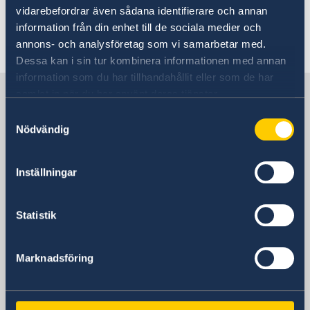
In- och utresebestämmelser
hjälp.
vidarebefordrar även sådana identifierare och annan
Hälso- och sjukvård
information från din enhet till de sociala medier och
Lokala lagar och sedvänjor
Senast uppdaterad 24 aug. 2023, 15.26
annons- och analysföretag som vi samarbetar med.
Kriminalitet och personlig säkerhet
Trafiksäkerhet
Dessa kan i sin tur kombinera informationen med annan
Försäkringsskydd
information som du har tillhandahållit eller som de har
Sverige i Grekland
Övriga upplysningar
samlat in när du har använt deras tjänster.
Samtyckesval
Nödvändig
Sveriges Ambassad
Inställningar
Grekland, Athen
Statistik
SVENSKA KONSULAT
Marknadsföring
Chania
Telefonnummer
Heraklion
Telefonnummer
Korfu