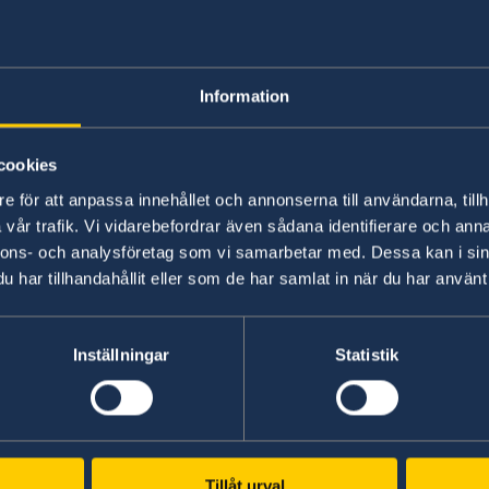
Handel & service 
företag
Information
cookies
e för att anpassa innehållet och annonserna till användarna, tillh
vår trafik. Vi vidarebefordrar även sådana identifierare och anna
nnons- och analysföretag som vi samarbetar med. Dessa kan i sin
har tillhandahållit eller som de har samlat in när du har använt 
Inställningar
Statistik
SVENSKA KONSULA
Chania
Telefonnummer
Heraklion
Tillåt urval