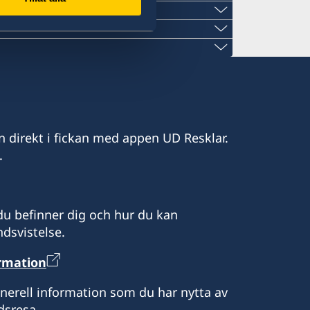
den.gr
sweden.gr
en.gr
n direkt i fickan med appen UD Resklar.
den.gr
.
ofsweden.gr
ou Avenue 28A
u befinner dig och hur du kan
g kl 10.00-13.00.
or
dsvistelse.
okning.
s Beach
ormation
soriska pass.
g-fredag 09:30-13:30. Telefontid:
enerell information som du har nytta av
30-13.30
dsresa.
okning.