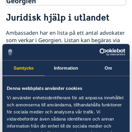
Georgien
Rösta i Georgien
Juridisk hjälp i utlandet
Hjälp till svenskar i Georgien
Rösta i Georgien
Ambassaden har en lista på ett antal advokater
Akut hjälp
som verkar i Georgien. Listan kan begäras via
Ekonomiskt nödställd
e-post. Obervera att advokaterna på listan inte
Om du blir sjuk eller råkar ut för en olycka
är svensktalande.
Juridisk hjälp i utlandet
Dödsfall
Samtycke
Information
Om
Larmcentraler
Ambassaden lämnar ut denna lista utan
Pass utomlands
rekommendation och påtar sig inte något
ansvar för val av ombud och inte heller för de
Samordningsnummer
Hjälp kring medborgarskap
Denna webbplats använder cookies
Ansökan om pass i Georgien
råd eller anvisningar ombudet lämnar. Du får
Registrera nyfödd utomlands
Gifta sig i Georgien
Vi använder enhetsidentifierare för att anpassa innehållet
Förlust av pass
själv betala ombudets arvode.
Avgifter
och annonserna till användarna, tillhandahålla funktioner
Förnyelse av pass för vuxna
Reseinformation
Förnyelse av pass för barn under 18 år
för sociala medier och analysera vår trafik. Vi
Ansökan om pass för barn under 18 år
vidarebefordrar även sådana identifierare och annan
Sveriges utvecklingssamarbete i
Juridisk hjälp
Ambassadens reseinformation.
Provisoriskt pass
information från din enhet till de sociala medier och
Georgien
Aktuella händelser
Nationellt id-kort