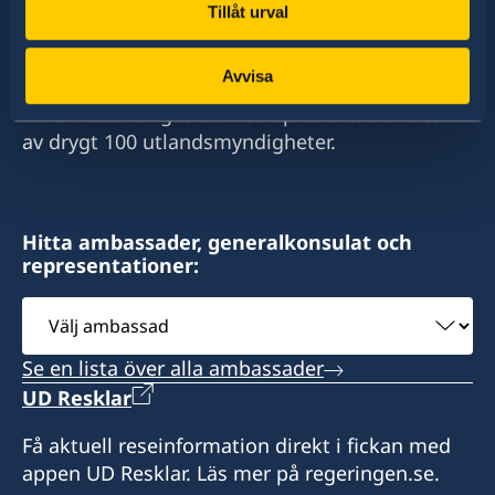
Tillåt urval
Sverige har diplomatiska förbindelser med i
stort sett alla stater i världen. I ungefär hälften
Avvisa
av dessa stater har Sverige ambassader och
konsulat. Sveriges utrikesrepresentation består
av drygt 100 utlandsmyndigheter.
Hitta ambassader, generalkonsulat och
representationer:
Välj
ambassad
Se en lista över alla ambassader
UD Resklar
Få aktuell reseinformation direkt i fickan med
appen UD Resklar. Läs mer på regeringen.se.