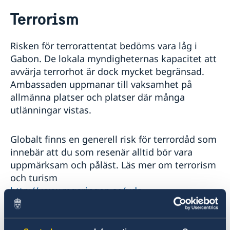
Rösta i Gabon
Terrorism
Hjälp till svenskar i Gabon
Rösta i Gabon
Reseinformation
Risken för terrorattentat bedöms vara låg i
Hjälp kring medborgarskap
Ambassadens reseinformation
Akut hjälp
Gabon. De lokala myndigheternas kapacitet att
Schengenviseringar och uppehållstillstånd för besök
Aktuella händelser
avvärja terrorhot är dock mycket begränsad.
till Sverige
Allmänna säkerhetsläget
Ambassaden uppmanar till vaksamhet på
Terrorism
allmänna platser och platser där många
Naturförhållanden och katastrofer
utlänningar vistas.
In- och utresebestämmelser
Hälso- och sjukvård
Lokala lagar och sedvänjor
Globalt finns en generell risk för terrordåd som
Trafiksäkerhet
innebär att du som resenär alltid bör vara
Försäkringsskydd
uppmärksam och påläst. Läs mer om terrorism
och turism
http://www.regeringen.se/uds-
reseinformation/terrorism-och-turism/
.