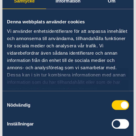
Samtycke
Information
Om
Allmänna råd till resenärer är att vara påläst
och medveten om de hot och risker som finns i
Denna webbplats använder cookies
landet man reser till. Man bör vara
uppmärksam på sin omgivning och på det som
Vi använder enhetsidentifierare för att anpassa innehållet
verkar udda eller avvikande i sammanhanget,
och annonserna till användarna, tillhandahålla funktioner
för sociala medier och analysera vår trafik. Vi
särskilt på platser med stora folksamlingar
vidarebefordrar även sådana identifierare och annan
som till exempel större evenemang, offentliga
information från din enhet till de sociala medier och
platser, i och omkring offentliga byggnader, vid
annons- och analysföretag som vi samarbetar med.
turistattraktioner, på allmänna transportmedel,
Dessa kan i sin tur kombinera informationen med annan
på marknader och i butikscentra. Man bör hålla
information som du har tillhandahållit eller som de har
sig informerad om situationen i landet och
samlat in när du har använt deras tjänster.
noga följa de lokala myndigheternas
Samtyckesval
anvisningar i säkerhetsfrågor liksom
Nödvändig
ambassadens reseråd.
Senast uppdaterad 05 mars 2026, 14.11
Inställningar