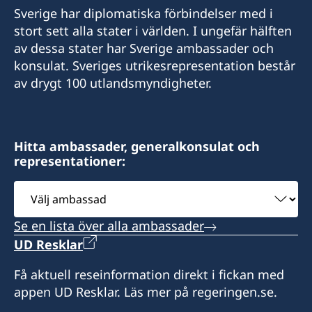
Sverige har diplomatiska förbindelser med i
E-post:
stort sett alla stater i världen. I ungefär hälften
av dessa stater har Sverige ambassader och
swedenlbv@gmail.com
konsulat. Sveriges utrikesrepresentation består
Besöksadress:
av drygt 100 utlandsmyndigheter.
Immeuble La Vague
Quartier Tahiti
Libreville
Hitta ambassader, generalkonsulat och
representationer:
Honorärkonsul
Välj
Wilhelmina Van De Ven
ambassad
Se en lista över alla ambassader
UD Resklar
Få aktuell reseinformation direkt i fickan med
appen UD Resklar. Läs mer på regeringen.se.