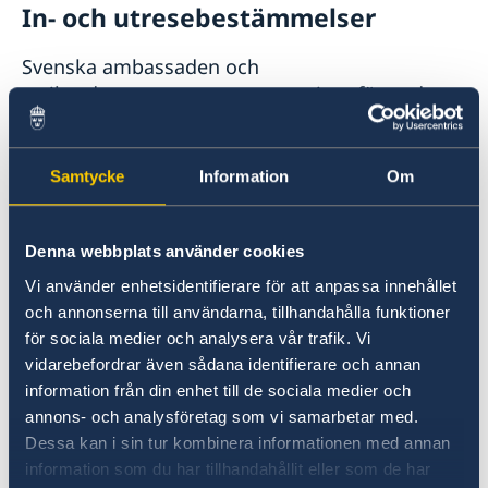
In- och utresebestämmelser
Svenska ambassaden och
utrikesdepartementet ansvarar inte för andra
länders inresebestämmelser eller eventuella
visumkrav. Kontrollera de aktuella
inresebestämmelserna med landets egna
Samtycke
Information
Om
myndigheter eller närmaste ambassad. Se
kontaktuppgifter på
Denna webbplats använder cookies
Stockholm Diplomatic List - Government.se
.
Tänk på att in- och utreseregler kan ändras
Vi använder enhetsidentifierare för att anpassa innehållet
med kort varsel.
och annonserna till användarna, tillhandahålla funktioner
för sociala medier och analysera vår trafik. Vi
vidarebefordrar även sådana identifierare och annan
E-visum krävs för att resa in i Gabon. Om du
information från din enhet till de sociala medier och
har lämnat in en ansökan om e-visum för
annons- och analysföretag som vi samarbetar med.
Gabon kommer du att få ett
Dessa kan i sin tur kombinera informationen med annan
bekräftelsemeddelande om att din ansökan har
information som du har tillhandahållit eller som de har
mottagits. Du måste sedan skicka ett