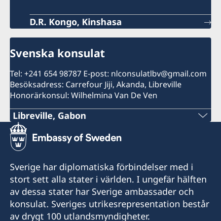
D.R. Kongo, Kinshasa
Svenska konsulat
Tel: +241 654 98787 E-post: nlconsulatlbv@gmail.com
Besöksadress: Carrefour Jiji, Akanda, Libreville
Honorärkonsul: Wilhelmina Van De Ven
Libreville, Gabon
Tel:
+241 (0) 65498787
Sverige har diplomatiska förbindelser med i
E-post:
stort sett alla stater i världen. I ungefär hälften
av dessa stater har Sverige ambassader och
swedenlbv@gmail.com
konsulat. Sveriges utrikesrepresentation består
Besöksadress:
av drygt 100 utlandsmyndigheter.