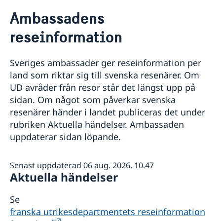
Rösta i Gabon
Ambassadens
Hjälp till svenskar i Gabon
reseinformation
Rösta i Gabon
Reseinformation
Hjälp kring medborgarskap
Ambassadens reseinformation
Akut hjälp
Sveriges ambassader ger reseinformation per
Schengenviseringar och uppehållstillstånd för besök
Aktuella händelser
land som riktar sig till svenska resenärer. Om
till Sverige
Allmänna säkerhetsläget
UD avråder från resor står det längst upp på
Terrorism
sidan. Om något som påverkar svenska
Naturförhållanden och katastrofer
In- och utresebestämmelser
resenärer händer i landet publiceras det under
Hälso- och sjukvård
rubriken Aktuella händelser. Ambassaden
Lokala lagar och sedvänjor
uppdaterar sidan löpande.
Trafiksäkerhet
Försäkringsskydd
Senast uppdaterad 06 aug. 2026, 10.47
Aktuella händelser
Se
franska utrikesdepartmentets reseinformation