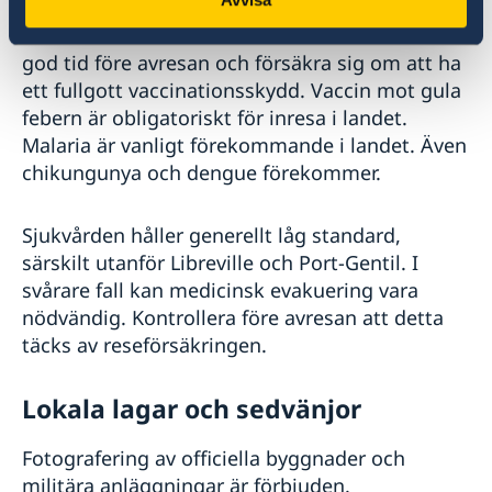
Resenärer till Gabon bör konsultera läkare i
god tid före avresan och försäkra sig om att ha
ett fullgott vaccinationsskydd. Vaccin mot gula
febern är obligatoriskt för inresa i landet.
Malaria är vanligt förekommande i landet. Även
chikungunya och dengue förekommer.
Sjukvården håller generellt låg standard,
särskilt utanför Libreville och Port-Gentil. I
svårare fall kan medicinsk evakuering vara
nödvändig. Kontrollera före avresan att detta
täcks av reseförsäkringen.
Lokala lagar och sedvänjor
Fotografering av officiella byggnader och
militära anläggningar är förbjuden.