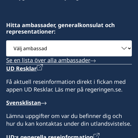
Immeuble La Vague
Quartier Tahiti
Libreville
Hitta ambassader, generalkonsulat och
representationer:
Honorärkonsul
Välj
Wilhelmina Van De Ven
ambassad
Se en lista över alla ambassader
UD Resklar
Få aktuell reseinformation direkt i fickan med
appen UD Resklar. Läs mer på regeringen.se.
Svensklistan
Lämna uppgifter om var du befinner dig och
hur du kan kontaktas under din utlandsvistelse.
UD:s generella reseinformation