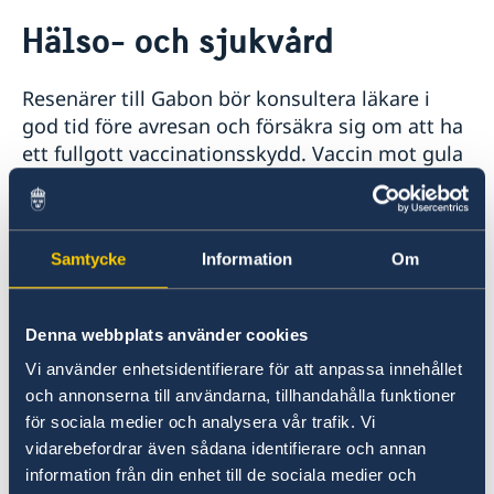
Rösta i Gabon
Hälso- och sjukvård
Hjälp till svenskar i Gabon
Rösta i Gabon
Reseinformation
Resenärer till Gabon bör konsultera läkare i
Hjälp kring medborgarskap
Ambassadens reseinformation
Akut hjälp
god tid före avresan och försäkra sig om att ha
Schengenviseringar och uppehållstillstånd för besök
Aktuella händelser
ett fullgott vaccinationsskydd. Vaccin mot gula
till Sverige
Allmänna säkerhetsläget
febern är obligatoriskt för inresa i landet.
Terrorism
Malaria är vanligt förekommande i landet. Även
Naturförhållanden och katastrofer
chikungunya och dengue förekommer.
In- och utresebestämmelser
Samtycke
Information
Om
Hälso- och sjukvård
Lokala lagar och sedvänjor
Sjukvården håller generellt låg standard,
Trafiksäkerhet
särskilt utanför Libreville och Port-Gentil. I
Denna webbplats använder cookies
Försäkringsskydd
svårare fall kan medicinsk evakuering vara
Vi använder enhetsidentifierare för att anpassa innehållet
nödvändig. Kontrollera före avresan att detta
och annonserna till användarna, tillhandahålla funktioner
täcks av reseförsäkringen.
för sociala medier och analysera vår trafik. Vi
vidarebefordrar även sådana identifierare och annan
Senast uppdaterad 05 mars 2026, 14.14
information från din enhet till de sociala medier och