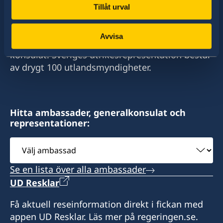
+241 (0) 65498787
Tillåt urval
Sverige har diplomatiska förbindelser med i
E-post:
stort sett alla stater i världen. I ungefär hälften
Avvisa
av dessa stater har Sverige ambassader och
swedenlbv@gmail.com
konsulat. Sveriges utrikesrepresentation består
Besöksadress:
av drygt 100 utlandsmyndigheter.
Immeuble La Vague
Quartier Tahiti
Libreville
Hitta ambassader, generalkonsulat och
representationer:
Honorärkonsul
Välj
Wilhelmina Van De Ven
ambassad
Se en lista över alla ambassader
UD Resklar
Få aktuell reseinformation direkt i fickan med
appen UD Resklar. Läs mer på regeringen.se.