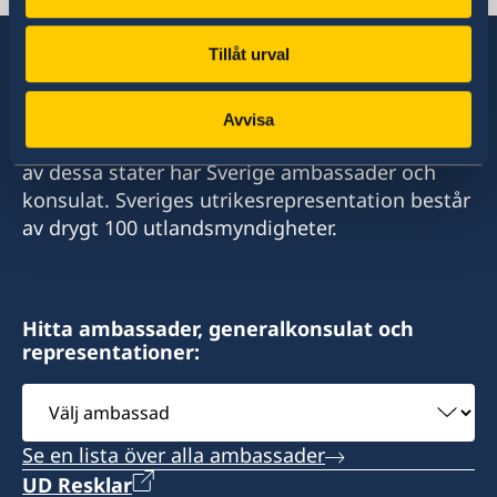
Suva, Fiji
Tel:
Tillåt urval
+679 3307161
Sverige har diplomatiska förbindelser med i
Avvisa
E-post:
stort sett alla stater i världen. I ungefär hälften
av dessa stater har Sverige ambassader och
swedenshonoraryconsulinfiji@outlook.com
konsulat. Sveriges utrikesrepresentation består
av drygt 100 utlandsmyndigheter.
Fax:
+679 3308714
Sveriges honorärkonsulat i Suva
Hitta ambassader, generalkonsulat och
representationer:
C/- FijiCare Insurance Limited
Level 9, FNPF Place
Välj
Victoria Parade
ambassad
Suva
Se en lista över alla ambassader
Öppettider:
UD Resklar