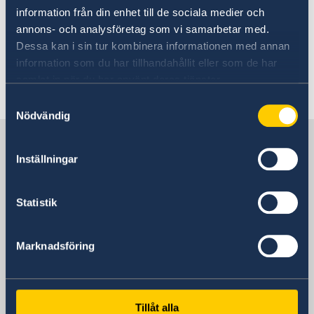
information från din enhet till de sociala medier och
annons- och analysföretag som vi samarbetar med.
För mer information, se
Dessa kan i sin tur kombinera informationen med annan
Fiji Meteorological Service
information som du har tillhandahållit eller som de har
samlat in när du har använt deras tjänster.
Senast uppdaterad 03 aug. 2026, 10.45
Samtyckesval
Nödvändig
Sverige i Fiji
Inställningar
Sveriges ambassad
Statistik
Stilla havet, Stockholm
Marknadsföring
Svenska konsulat
Tillåt alla