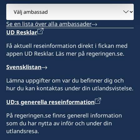
Level 9, FNPF Place
Välj
Victoria Parade
ambassad
Suva
Se en lista över alla ambassader
Öppettider:
UD Resklar
Enligt överenskommelse
Få aktuell reseinformation direkt i fickan med
appen UD Resklar. Läs mer på regeringen.se.
Honorärkonsul
Svensklistan
Mareca Seduadua
Lämna uppgifter om var du befinner dig och
hur du kan kontaktas under din utlandsvistelse.
UD:s generella reseinformation
På regeringen.se finns generell information
som du har nytta av inför och under din
utlandsresa.