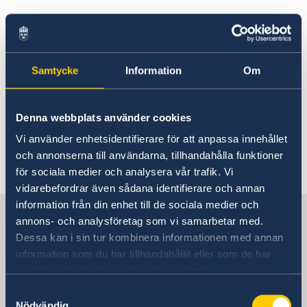
Rösta i Fiji
Aktuella händelser
Hjälp till svenskar i Fiji
Rösta i Fiji
Reseinformation
Inget speciellt att rapportera för tillfället, vid
Pass utomlands
Samtycke
Information
Om
Ambassadens reseinformation
Akut hjälp
resor i området bör man dock kontrollera
Aktuella händelser
vädersituationen noga då det är säsong för
Allmänna säkerhetsläget
tropiska oväder.
Denna webbplats använder cookies
Terrorism
länk till Fiji meterological service
Naturförhållanden och katastrofer
Vi använder enhetsidentifierare för att anpassa innehållet
In- och utresebestämmelser
och annonserna till användarna, tillhandahålla funktioner
Senast uppdaterad 03 aug. 2026, 10.45
Hälso- och sjukvård
för sociala medier och analysera vår trafik. Vi
Lokala lagar och sedvänjor
vidarebefordrar även sådana identifierare och annan
Kriminalitet och personlig säkerhet
information från din enhet till de sociala medier och
Sverige i Fiji
Trafiksäkerhet
annons- och analysföretag som vi samarbetar med.
Försäkringsskydd
Dessa kan i sin tur kombinera informationen med annan
Övriga upplysningar
information som du har tillhandahållit eller som de har
Sveriges ambassad
samlat in när du har använt deras tjänster.
Samtyckesval
Nödvändig