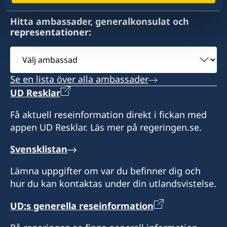
Sveriges honorärkonsulat i Suva
Hitta ambassader, generalkonsulat och
representationer:
C/- FijiCare Insurance Limited
Level 9, FNPF Place
Välj
Victoria Parade
ambassad
Suva
Se en lista över alla ambassader
Öppettider:
UD Resklar
Enligt överenskommelse
Få aktuell reseinformation direkt i fickan med
appen UD Resklar. Läs mer på regeringen.se.
Honorärkonsul
Svensklistan
Mareca Seduadua
Lämna uppgifter om var du befinner dig och
hur du kan kontaktas under din utlandsvistelse.
UD:s generella reseinformation