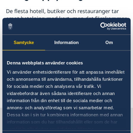
Rösta i Fiji
Reseinformation
De flesta hotell, butiker och restauranger tar
Pass utomlands
Ambassadens reseinformation
Akut hjälp
emot betalning med kort, men det förekommer
Aktuella händelser
kreditkortsbedrägerier. Var därför försiktig när
Allmänna säkerhetsläget
du betalar med kreditkort eller tar ut pengar
Terrorism
från bankomater.
Samtycke
Information
Om
Naturförhållanden och katastrofer
In- och utresebestämmelser
För mer allmän information och nyheter:
Hälso- och sjukvård
Denna webbplats använder cookies
Lokala lagar och sedvänjor
Turistinformation Fiji
Kriminalitet och personlig säkerhet
Tidningen Fiji Times
Vi använder enhetsidentifierare för att anpassa innehållet
Trafiksäkerhet
Tidningen Fiji Sun
och annonserna till användarna, tillhandahålla funktioner
Försäkringsskydd
för sociala medier och analysera vår trafik. Vi
Övriga upplysningar
vidarebefordrar även sådana identifierare och annan
Senast uppdaterad 03 aug. 2026, 10.45
information från din enhet till de sociala medier och
annons- och analysföretag som vi samarbetar med.
Dessa kan i sin tur kombinera informationen med annan
Sverige i Fiji
information som du har tillhandahållit eller som de har
samlat in när du har använt deras tjänster.