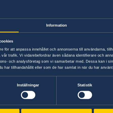
Alla handlingar måste vara originalhan
Information
Alla handlingar måste vara originalhandlingar.
cookies
Samtliga handlingar ska vara i original och lega
Handlingar på lokalt språk ska vara översatta 
e för att anpassa innehållet och annonserna till användarna, tillh
r
av etiopiska utrikesministeriet.
vår trafik. Vi vidarebefordrar även sådana identifierare och anna
nnons- och analysföretag som vi samarbetar med. Dessa kan i sin
har tillhandahållit eller som de har samlat in när du har använt 
Senast uppdaterad 03 apr. 2018, 16.51
Inställningar
Statistik
Svenska konsulat