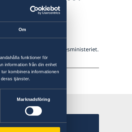
dlingar.
Om
liserade av etiopiska utrikesministeriet.
samt även de legaliserade
andahålla funktioner för
n information från din enhet
 tur kombinera informationen
deras tjänster.
Marknadsföring