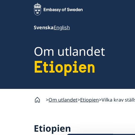
Svenska
English
Om utlandet
Etiopien
Om utlandet
Etiopien
Vilka krav stä
Etiopien