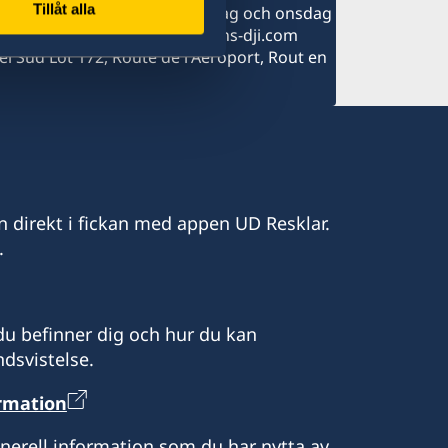
Tillåt alla
 Djibouti Öppningstider: Måndag och onsdag
53 21 356973 Email: info@sehcons-dji.com
l Sud Lot 172, Route de l'Aeroport, Rout en
n direkt i fickan med appen UD Resklar.
.
u befinner dig och hur du kan
dsvistelse.
ormation
enerell information som du har nytta av