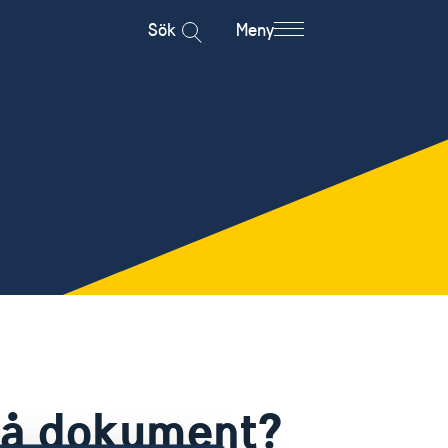
Sök
Meny
 på dokument?