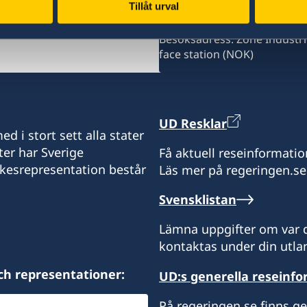
Tillåt urval
Sveriges honorärkonsulat i
kl 10.00 - 12:00 Telefon: +2
Besöksadress: Zone Industrie
face station (NOK)
UD Resklar
d i stort sett alla stater
ter har Sverige
Få aktuell reseinformatio
ikesrepresentation består
Läs mer på regeringen.se
Svensklistan
Lämna uppgifter om var d
kontaktas under din utlan
ch representationer:
UD:s generella reseinf
På regeringen.se finns g