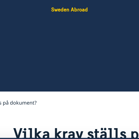
Sweden Abroad
lls på dokument?
Vilka krav ställs