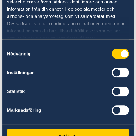
Betala avgiften på 1800 SEK i lokal valuta
vidarebefordrar även sådana identifierare och annan
information från din enhet till de sociala medier och
kontant
annons- och analysföretag som vi samarbetar med.
Ordinarie pass spärras alltid vid
Dessa kan i sin tur kombinera informationen med annan
utfärdande av provisoriskt pass.
information som du har tillhandahållit eller som de har
Handläggningstid samma dag
samlat in när du har använt deras tjänster.
Samtyckesval
Nödvändig
Inställningar
Ladda ner blanketter
Statistik
Uppgift för utredning av svenskt
Marknadsföring
medborgarskap.pdf
Medgivande för minderårig (barn under 18
år).pdf
Background data for investigation of Swedish