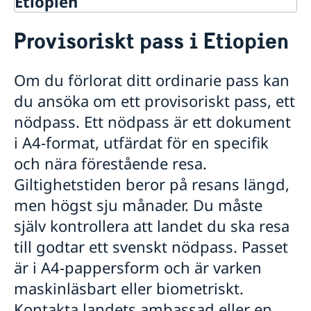
Etiopien
Rösta i Etiopien
Provisoriskt pass i Etiopien
Hjälp till svenskar i Etiopien
Rösta i Etiopien
Om du förlorat ditt ordinarie pass kan
Pass i Etiopien
du ansöka om ett provisoriskt pass, ett
Förnyelse av pass för vuxna
Förnyelse av pass för barn under 18 år
nödpass. Ett nödpass är ett dokument
Ansökan om första pass för barn under 18 år
i A4-format, utfärdat för en specifik
Provisoriskt pass
och nära förestående resa.
Samordningsnummer
Giltighetstiden beror på resans längd,
Svenskt medborgarskap i Etiopien
men högst sju månader. Du måste
Dubbelt medborgarskap
Avgifter i Etiopien
Registrera nyfödd utomlands
Akut hjälp i Etiopien
själv kontrollera att landet du ska resa
Gifta sig i Etiopien
till godtar ett svenskt nödpass. Passet
Legaliseringar i Etiopien
är i A4-pappersform och är varken
Reseinformation Etiopien
maskinläsbart eller biometriskt.
Affärer och handel med Etiopien
Ambassadens reseinformation
Kontakta landets ambassad eller en