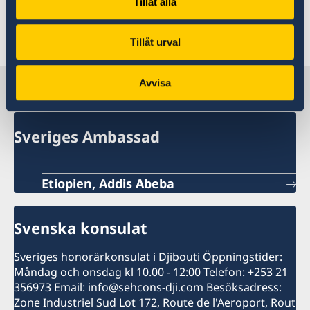
Tillåt alla
citizenship.pdf
Passport Consent Form Minors.pdf
Tillåt urval
Ny adress/röstlängd för utvandrad, Anmälan
Avvisa
Sverige i Etiopien
Sveriges Ambassad
Etiopien, Addis Abeba
Svenska konsulat
Sveriges honorärkonsulat i Djibouti Öppningstider:
Måndag och onsdag kl 10.00 - 12:00 Telefon: +253 21
356973 Email: info@sehcons-dji.com Besöksadress:
Zone Industriel Sud Lot 172, Route de l'Aeroport, Rout