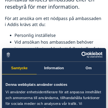
Aktuella händelser
Om olyckan är framme
Stöd till svenska företag
Utvecklingssamarbete
resebyrå för mer information.
Allmänna säkerhetsläget
Stöd till etiopiska företag
Regionalt utvecklingssamarbete
Terrorism
Fler användbara länkar
Openaid
Naturförhållanden och katastrofer
För att ansöka om ett nödpass på ambassaden
Demokrati
In- och utresebestämmelser
i Addis krävs att du:
Korruption
Hälso- och sjukvård
Lokala lagar och sedvänjor
Personlig inställelse
Kriminalitet och personlig säkerhet
Vid ansökan hos ambassaden behöver
Trafiksäkerhet
ingen ansökningsblankett fyllas i eller foto
Resa i landet
medtagas då ansökningsförfarandet är
detsamma som för vanligt pass (med
Samtycke
Information
Om
undantag av fingeravtryckstagning).
Polisrapport om passet är stulet.
Ordinarie pass kommer att spärras.
Denna webbplats använder cookies
Giltig fotolegitimation
Vi använder enhetsidentifierare för att anpassa innehållet
För personer under 18 år krävs samtliga
och annonserna till användarna, tillhandahålla funktioner
vårdnadshavares medgivande.
för sociala medier och analysera vår trafik. Vi