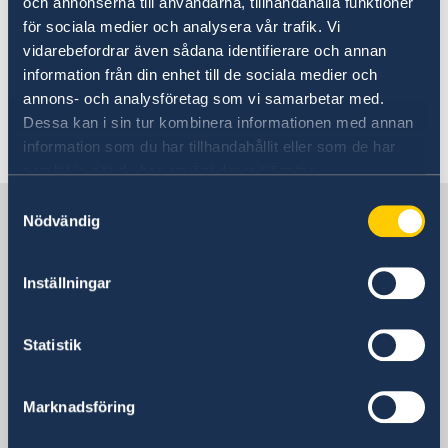
och annonserna till användarna, tillhandahålla funktioner
Centrum för främjande av import från
för sociala medier och analysera vår trafik. Vi
utvecklingsländer (CBI)
vidarebefordrar även sådana identifierare och annan
– Marknadsinformation för export av produkter
information från din enhet till de sociala medier och
till Europa
annons- och analysföretag som vi samarbetar med.
Dessa kan i sin tur kombinera informationen med annan
Senast uppdaterad 27 maj 2025, 10.54
information som du har tillhandahållit eller som de har
samlat in när du har använt deras tjänster.
Samtyckesval
Sverige i Etiopien
Nödvändig
Sveriges Ambassad
Inställningar
Statistik
Etiopien, Addis Abeba
Marknadsföring
Svenska konsulat