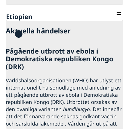
Etiopien
Rösta i Etiopien
Aktuella händelser
Hjälp till svenskar i Etiopien
Rösta i Etiopien
Reseinformation Etiopien
Pågående utbrott av ebola i
Pass i Etiopien
Affärer och handel med Etiopien
Ambassadens reseinformation
Demokratiska republiken Kongo
Förnyelse av pass för vuxna
Svenskt medborgarskap i Etiopien
Aktuella händelser
Om olyckan är framme
Stöd till svenska företag
Utvecklingssamarbete
Förnyelse av pass för barn under 18 år
(DRK)
Allmänna säkerhetsläget
Dubbelt medborgarskap
Avgifter i Etiopien
Stöd till etiopiska företag
Ansökan om första pass för barn under 18 år
Regionalt utvecklingssamarbete
Terrorism
Registrera nyfödd utomlands
Akut hjälp i Etiopien
Fler användbara länkar
Provisoriskt pass
Openaid
Världshälsoorganisationen (WHO) har utlyst ett
Naturförhållanden och katastrofer
Gifta sig i Etiopien
Samordningsnummer
Demokrati
In- och utresebestämmelser
internationellt hälsonödläge med anledning av
Legaliseringar i Etiopien
Korruption
Hälso- och sjukvård
ett pågående utbrott av ebola i Demokratiska
Lokala lagar och sedvänjor
republiken Kongo (DRK). Utbrottet orsakas av
Kriminalitet och personlig säkerhet
den ovanliga varianten
bundibugyo
. Det innebär
Trafiksäkerhet
att det för närvarande saknas godkänt vaccin
Resa i landet
och särskilda läkemedel. Vården går ut på att