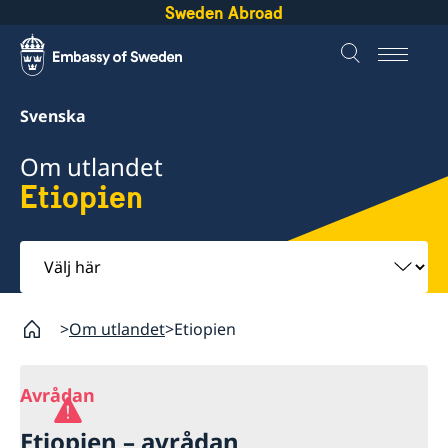
Sweden Abroad
Svenska
Om utlandet
Etiopien
Välj
här
Om utlandet
Etiopien
Avrådan
Etiopien – avrådan