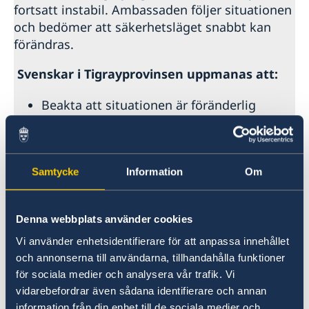
fortsatt instabil. Ambassaden följer situationen
och bedömer att säkerhetsläget snabbt kan
förändras.
Svenskar i Tigrayprovinsen uppmanas att:
Beakta att situationen är föränderlig
och
hålla sig uppdaterade via
nyhetsbevakning
och lokala
myndigheters råd.
Samtycke
Information
Om
Iaktta särskild försiktighet och vidta
nödvändiga åtgärder
Ha god kännedom om det område där
Denna webbplats använder cookies
du vistas
Vi använder enhetsidentifierare för att anpassa innehållet
Ha tillgång till förnödenheter som tex
och annonserna till användarna, tillhandahålla funktioner
för sociala medier och analysera vår trafik. Vi
vatten, mat och mediciner. Ha
vidarebefordrar även sådana identifierare och annan
mobilen laddad.
information från din enhet till de sociala medier och