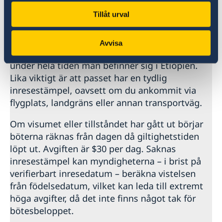
Viktigt inför och under vistelse i
Etiopien
Tillåt urval
För svenska medborgare är det avgörande att
Avvisa
ha ett giltigt visum eller uppehållstillståndskort
under hela tiden man befinner sig i Etiopien.
Lika viktigt är att passet har en tydlig
inresestämpel, oavsett om du ankommit via
flygplats, landgräns eller annan transportväg.
Om visumet eller tillståndet har gått ut börjar
böterna räknas från dagen då giltighetstiden
löpt ut. Avgiften är $30 per dag. Saknas
inresestämpel kan myndigheterna – i brist på
verifierbart inresedatum – beräkna vistelsen
från födelsedatum, vilket kan leda till extremt
höga avgifter, då det inte finns något tak för
bötesbeloppet.