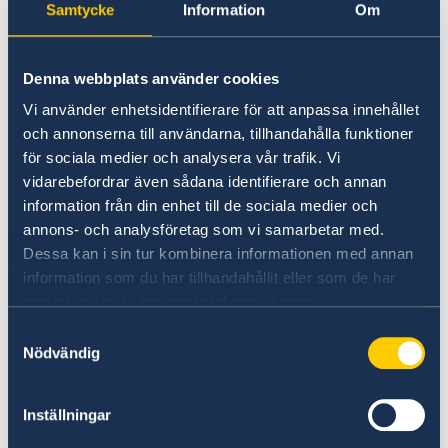
Hälsa
Landfakta Eswatini
när man kör.
Samtycke
Information
Om
Mänskliga rättigheter
Demokrati
Om du kör på landsbygden ska du hålla noga
Ekonomisk tillväxt
Denna webbplats använder cookies
uppsikt över kor och getter som betar vid
Korruption
Vi använder enhetsidentifierare för att anpassa innehållet
vägkanterna och som korsar körbanan utan
och annonserna till användarna, tillhandahålla funktioner
förvarning. Var även uppmärksam på cyklister
för sociala medier och analysera vår trafik. Vi
som inte följer vanligt vedertagna trafikregler.
vidarebefordrar även sådana identifierare och annan
Som fotgängare är det viktigt att försäkra sig
information från din enhet till de sociala medier och
om från vilket håll fordonen kommer innan
annons- och analysföretag som vi samarbetar med.
man korsar gatan. Bilförare förväntar sig att
Dessa kan i sin tur kombinera informationen med annan
fotgängare väntar tills de passerat, även när
information som du har tillhandahållit eller som de har
bilföraren ska göra vänster- eller högersväng.
samlat in när du har använt deras tjänster.
Samtyckesval
Fordon som inte är registrerade i Eswatini
Nödvändig
åläggs en vägavgift på E50 vid gränskontrollen.
En tulldeklaration är obligatorisk vid in- och
Inställningar
utresa.