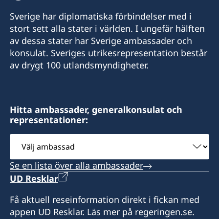
Sverige har diplomatiska förbindelser med i
E-mail:
stort sett alla stater i världen. I ungefär hälften
av dessa stater har Sverige ambassader och
swedishconsulate.eswatini@gmail.com
konsulat. Sveriges utrikesrepresentation består
Nyonyane Street, Corner Plaza, Ezulwini,
av drygt 100 utlandsmyndigheter.
Eswatini
Öppettider:
Hitta ambassader, generalkonsulat och
9:00-12:00 mån-fre.
representationer:
Svenska ambassaden i Maputo är
Välj
sidoackrediterad till Eswatini. Svenska
ambassad
besökare i Eswatini kan vid behov kontakta
Se en lista över alla ambassader
konsulatet. Det går även bra att ta kontakt med
UD Resklar
svenska ambassaden i Maputo.
Få aktuell reseinformation direkt i fickan med
Honorärkonsul
appen UD Resklar. Läs mer på regeringen.se.