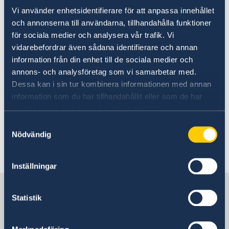
reseförsäkring. Eswatinis ambassad i
Vi använder enhetsidentifierare för att anpassa innehållet
Hälsa
Landfakta Eswatini
Storbritannien kan ge vidare information kring
och annonserna till användarna, tillhandahålla funktioner
Mänskliga rättigheter
vad som gäller på plats, likaså Sveriges
Demokrati
för sociala medier och analysera vår trafik. Vi
honorärkonsulat i Mbabane.
Ekonomisk tillväxt
vidarebefordrar även sådana identifierare och annan
Korruption
information från din enhet till de sociala medier och
Eswatinis ambassad i Storbritanniens
annons- och analysföretag som vi samarbetar med.
webbplats
Dessa kan i sin tur kombinera informationen med annan
.
information som du har tillhandahållit eller som de har
samlat in när du har använt deras tjänster.
Epost till Sveriges honorärkonsulat i Mbabane
.
Samtyckesval
Nödvändig
Senast uppdaterad 01 okt. 2025, 17.07
Inställningar
Sverige i Eswatini (tidigare
Statistik
Swaziland)