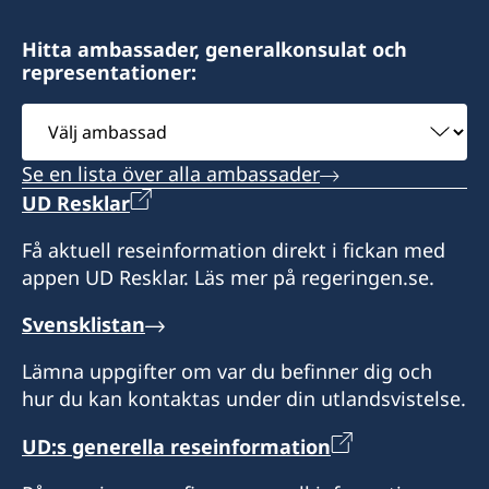
Öppettider:
Hitta ambassader, generalkonsulat och
9:00-12:00 mån-fre.
representationer:
Svenska ambassaden i Maputo är
Välj
sidoackrediterad till Eswatini. Svenska
ambassad
besökare i Eswatini kan vid behov kontakta
Se en lista över alla ambassader
konsulatet. Det går även bra att ta kontakt med
UD Resklar
svenska ambassaden i Maputo.
Få aktuell reseinformation direkt i fickan med
Honorärkonsul
appen UD Resklar. Läs mer på regeringen.se.
Anita Jones
Svensklistan
Lämna uppgifter om var du befinner dig och
hur du kan kontaktas under din utlandsvistelse.
UD:s generella reseinformation