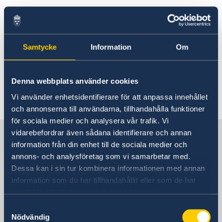
Rösta i Estland
Svenska företag i Estland
Hjälp till svenskar i Estland
Rösta i Estland
Reseinformation
Den svenska handelskammaren etablerades år
Akut hjälp
Samtycke
Information
Om
Ambassadens reseinformation
1991 och förenar företag med
Larmcentraler
Juridisk hjälp i Estland
Aktuella händelser
Sverigeanknytning.
Om olyckan är framme
Pass och nationellt id-kort i Estland
Allmänna säkerhetsläget
Denna webbplats använder cookies
Registrera nyfödd utomlands - samordningsnummer
Hjälp till självhjälp
Terrorism
och namnanmälan
Svenska handelskammaren i Estland
Vi använder enhetsidentifierare för att anpassa innehållet
Naturförhållanden och katastrofer
Gifta sig i Estland
och annonserna till användarna, tillhandahålla funktioner
In- och utresebestämmelser
Legaliseringar
för sociala medier och analysera vår trafik. Vi
Hälso- och sjukvård
Lokala lagar och sedvänjor
Sverige i Estland
vidarebefordrar även sådana identifierare och annan
Kriminalitet och personlig säkerhet
information från din enhet till de sociala medier och
Trafiksäkerhet
annons- och analysföretag som vi samarbetar med.
Resa i landet
Sveriges Ambassad
Dessa kan i sin tur kombinera informationen med annan
information som du har tillhandahållit eller som de har
samlat in när du har använt deras tjänster.
Estland, Tallinn
Samtyckesval
Nödvändig