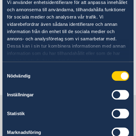
Enligt trafiklagen är alla fotgängare, även i
Vi använder enhetsidentifierare för att anpassa innehållet
tätorter, vid dålig sikt eller mörker skyldiga att
och annonserna till användarna, tillhandahålla funktioner
bära reflexbricka eller annan ljuskälla.
för sociala medier och analysera vår trafik. Vi
vidarebefordrar även sådana identifierare och annan
information från din enhet till de sociala medier och
Estniska polisens trafikinformation:
annons- och analysföretag som vi samarbetar med.
Vad göra vid trafikolycka
Dessa kan i sin tur kombinera informationen med annan
information som du har tillhandahållit eller som de har
Tips om bilresor i Estland:
samlat in när du har använt deras tjänster.
Motormännen
Samtyckesval
Nödvändig
Senast uppdaterad 28 juli 2026, 09.38
Inställningar
Sverige i Estland
Statistik
Sveriges Ambassad
Marknadsföring