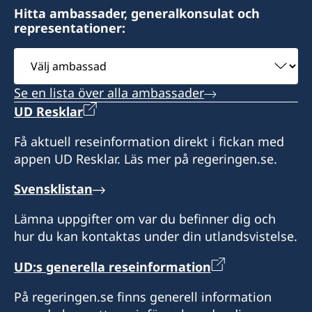
Hitta ambassader, generalkonsulat och
Måndagar och onsdagar kl 10–12
Honorärkonsul
representationer:
Stängt för sommarsemester den 6–31 juli.
Välj
Jaanus Mikk
ambassad
Honorärkonsul
Se en lista över alla ambassader
Madis Kanarbik
UD Resklar
Få aktuell reseinformation direkt i fickan med
appen UD Resklar. Läs mer på regeringen.se.
Svensklistan
Lämna uppgifter om var du befinner dig och
hur du kan kontaktas under din utlandsvistelse.
UD:s generella reseinformation
På regeringen.se finns generell information