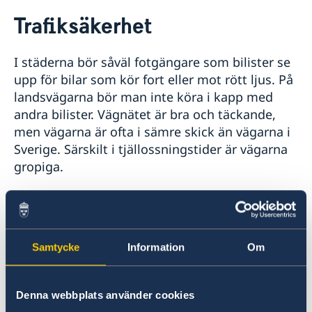
Rösta i Estland
Trafiksäkerhet
Hjälp till svenskar i Estland
Rösta i Estland
Reseinformation
I städerna bör såväl fotgängare som bilister se
Akut hjälp
Ambassadens reseinformation
upp för bilar som kör fort eller mot rött ljus. På
Larmcentraler
Juridisk hjälp i Estland
Aktuella händelser
landsvägarna bör man inte köra i kapp med
Pass och nationellt id-kort i Estland
Allmänna säkerhetsläget
andra bilister. Vägnätet är bra och täckande,
Registrera nyfödd utomlands - samordningsnummer
Terrorism
men vägarna är ofta i sämre skick än vägarna i
och namnanmälan
Naturförhållanden och katastrofer
Sverige. Särskilt i tjällossningstider är vägarna
Gifta sig i Estland
In- och utresebestämmelser
gropiga.
Legaliseringar
Hälso- och sjukvård
Lokala lagar och sedvänjor
Kriminalitet och personlig säkerhet
Estniska myndigheter kräver att
Trafiksäkerhet
registreringsbevis i original uppvisas vid
Resa i landet
poliskontroll. Bevis i original behövs för alla
Samtycke
Information
Om
Om olyckan är framme
typer av registrerade fordon, t ex släp och
Hjälp till självhjälp
motorcyklar.
Denna webbplats använder cookies