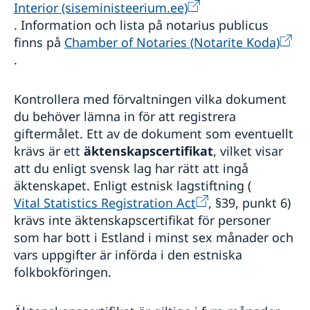
Interior (siseministeerium.ee)
Lokala lagar och sedvänjor
. Information och lista på notarius publicus
Kriminalitet och personlig säkerhet
finns på
Chamber of Notaries (Notarite Koda)
Trafiksäkerhet
Resa i landet
.
Kontrollera med förvaltningen vilka dokument
du behöver lämna in för att registrera
giftermålet. Ett av de dokument som eventuellt
krävs är ett
äktenskapscertifikat
, vilket visar
att du enligt svensk lag har rätt att ingå
äktenskapet. Enligt estnisk lagstiftning (
Vital Statistics Registration Act
, §39, punkt 6)
krävs inte äktenskapscertifikat för personer
som har bott i Estland i minst sex månader och
vars uppgifter är införda i den estniska
folkbokföringen.