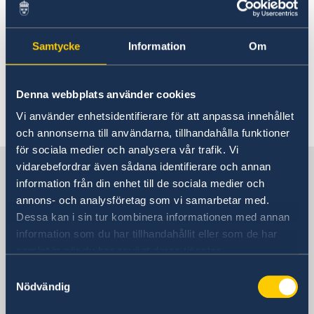
Rösta i Eritrea
Svenska företag i utlandet
Hjälp till svenskar i Eritrea
Rösta i Eritrea
Samtycke
Information
Om
Reseinformation
Här finns för närvarande ingen lokal
Pass utomlands
Ambassadens reseinformation
information. Kontakta ambassaden för
Förlust av pass
Denna webbplats använder cookies
Aktuella händelser
Anmäl din utlandsvistelse
information om eventuella lokala villkor. Länk
Förnyelse av pass för vuxna
Allmänna säkerhetsläget
till ambassaden hittar du längst ned på sidan.
Vi använder enhetsidentifierare för att anpassa innehållet
Förnyelse av pass för barn under 18 år
Terrorism
och annonserna till användarna, tillhandahålla funktioner
Naturförhållanden och katastrofer
för sociala medier och analysera vår trafik. Vi
In- och utresebestämmelser
Sverige i Eritrea
vidarebefordrar även sådana identifierare och annan
Hälso- och sjukvård
information från din enhet till de sociala medier och
Lokala lagar och sedvänjor
annons- och analysföretag som vi samarbetar med.
Kriminalitet och personlig säkerhet
Sveriges Ambassad
Dessa kan i sin tur kombinera informationen med annan
Trafiksäkerhet
Försäkringsskydd
information som du har tillhandahållit eller som de har
Övriga upplysningar
samlat in när du har använt deras tjänster.
Eritrea, Stockholm
Samtyckesval
Nödvändig
Sektionskansliet i Asmara