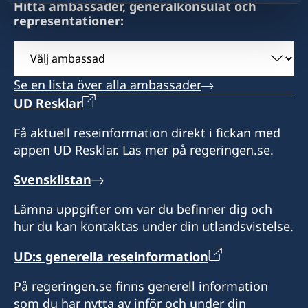
Hitta ambassader, generalkonsulat och
Telefontider:
representationer:
Tisdag: 10.00-11.00
Välj
Fredag: 10.00-11.00
ambassad
Vid akuta och/eller brådskande konsulära
Se en lista över alla ambassader
ärenden vänligen kontakta UD-jouren:
UD Resklar
+46 8 405 50 05.
Få aktuell reseinformation direkt i fickan med
appen UD Resklar. Läs mer på regeringen.se.
Svensklistan
Lämna uppgifter om var du befinner dig och
hur du kan kontaktas under din utlandsvistelse.
UD:s generella reseinformation
På regeringen.se finns generell information
som du har nytta av inför och under din