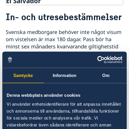
El Salvador
Rösta i El Salvador
In- och utresebestämmelser
Hjälp till svenskar i El Salvador
Rösta i El Salvador
Reseinformation
Svenska medborgare behöver inte något visum
Akut hjälp i El Salvador
Ambassadens reseinformation
om vistelsen är max 180 dagar. Pass bör ha
Pass i El Salvador
Aktuella händelser
minst sex månaders kvarvarande giltighetstid
Provisoriskt pass
Hjälp kring medborgarskap
Allmänna säkerhetsläget
vid inresa i El Salvador.
Ordinarie pass
Terrorism
Naturförhållanden och katastrofer
OBS: Var noga med att se till att
In- och utresebestämmelser
Samtycke
Information
Om
gränskontrollen stämplar ditt pass vid
Hälso- och sjukvård
Lokala lagar och sedvänjor
ankomst.
Kriminalitet och personlig säkerhet
Denna webbplats använder cookies
Trafiksäkerhet
För mer detaljerad information rörande
Resa i landet
Vi använder enhetsidentifierare för att anpassa innehållet
inresebestämmelser, kontakta El Salvadors
och annonserna till användarna, tillhandahålla funktioner
migrationsmyndighet.
Det är resenärens ansvar
för sociala medier och analysera vår trafik. Vi
att tillse att inresa och uppehälle i El Salvador
vidarebefordrar även sådana identifierare och annan