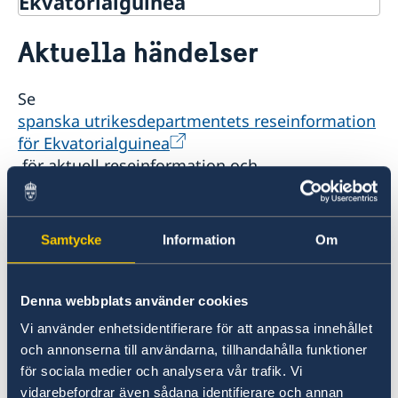
Ekvatorialguinea
Rösta i Ekvatorialguinea
Aktuella händelser
Hjälp till svenskar i Ekvatorialguinea
Rösta i Ekvatorialguinea
Reseinformation
Se
Pass utomlands
Ambassadens reseinformation
Hjälp kring medborgarskap
spanska utrikesdepartmentets reseinformation
Schengenviseringar och uppehållstillstånd för besök
Aktuella händelser
för Ekvatorialguinea
till Sverige
för aktuell reseinformation och
lägesbeskrivning i allmänhet.
För dig som befinner dig i Ekvatorialguinea
Samtycke
Information
Om
finns möjligheten att anmäla dig till
svensklistan. Uppgifterna kan även vid behov
Denna webbplats använder cookies
användas av UD eller ambassaden för att
kontakta dig om en konsulär krissituation
Vi använder enhetsidentifierare för att anpassa innehållet
skulle inträffa. Anmälan kan göras på
och annonserna till användarna, tillhandahålla funktioner
hemsidan:
Svensklistan - Sweden Abroad
.
för sociala medier och analysera vår trafik. Vi
vidarebefordrar även sådana identifierare och annan