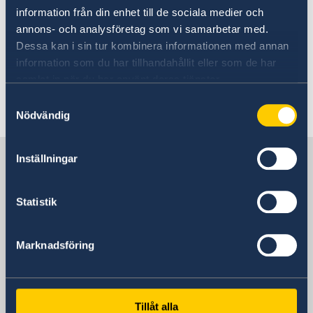
information från din enhet till de sociala medier och
Befinner du dig i landet och behöver stöd
annons- och analysföretag som vi samarbetar med.
utanför ambassaden i Kinshasas öppettider kan
Dessa kan i sin tur kombinera informationen med annan
du kontakta UD-jouren (+46-(0)8-405 50 05,
information som du har tillhandahållit eller som de har
ud-jouren@gov.se
).
samlat in när du har använt deras tjänster.
Samtyckesval
Senast uppdaterad 06 aug. 2026, 10.48
Nödvändig
Sverige i Ekvatorialguinea
Inställningar
Statistik
Sveriges Ambassad
Marknadsföring
D.R. Kongo, Kinshasa
Svenska konsulat
Tillåt alla