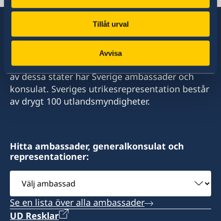
Tillåt urval
Sverige har diplomatiska förbindelser med i
Avvisa
stort sett alla stater i världen. I ungefär hälften
av dessa stater har Sverige ambassader och
konsulat. Sveriges utrikesrepresentation består
av drygt 100 utlandsmyndigheter.
Hitta ambassader, generalkonsulat och
representationer:
Välj
ambassad
Se en lista över alla ambassader
UD Resklar