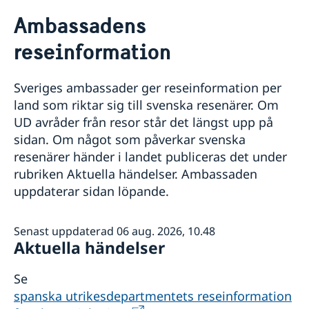
Rösta i Ekvatorialguinea
Ambassadens
Hjälp till svenskar i Ekvatorialguinea
reseinformation
Rösta i Ekvatorialguinea
Reseinformation
Pass utomlands
Ambassadens reseinformation
Hjälp kring medborgarskap
Sveriges ambassader ger reseinformation per
Schengenviseringar och uppehållstillstånd för besök
Aktuella händelser
land som riktar sig till svenska resenärer. Om
till Sverige
UD avråder från resor står det längst upp på
sidan. Om något som påverkar svenska
resenärer händer i landet publiceras det under
rubriken Aktuella händelser. Ambassaden
uppdaterar sidan löpande.
Senast uppdaterad 06 aug. 2026, 10.48
Aktuella händelser
Se
spanska utrikesdepartmentets reseinformation