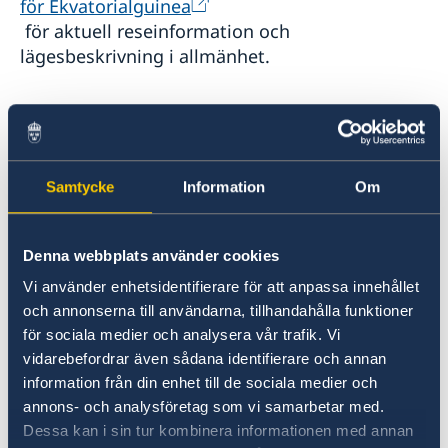
för Ekvatorialguinea
för aktuell reseinformation och
lägesbeskrivning i allmänhet.
För dig som befinner dig i Ekvatorialguinea
finns möjligheten att anmäla dig till
svensklistan. Uppgifterna kan även vid behov
användas av UD eller ambassaden för att
Samtycke
Information
Om
kontakta dig om en konsulär krissituation
skulle inträffa. Anmälan kan göras på
Denna webbplats använder cookies
hemsidan:
Svensklistan - Sweden Abroad
.
Vi använder enhetsidentifierare för att anpassa innehållet
och annonserna till användarna, tillhandahålla funktioner
Befinner du dig i landet och behöver stöd
för sociala medier och analysera vår trafik. Vi
utanför ambassaden i Kinshasas öppettider kan
vidarebefordrar även sådana identifierare och annan
du kontakta UD-jouren (+46-(0)8-405 50 05,
information från din enhet till de sociala medier och
ud-jouren@gov.se
).
annons- och analysföretag som vi samarbetar med.
Dessa kan i sin tur kombinera informationen med annan