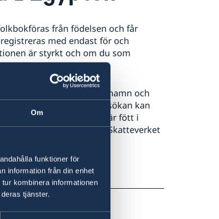
olkbokföras från födelsen och får
 registreras med endast för och
ationen är styrkt och om du som
nadshavare ansöka om förnamn och
lankett SKV 7750. Denna ansökan kan
Om
assansökan. Om barnet är fött i
a någon ansökan om namn. Skatteverket
vis.
andahålla funktioner för
fternamn finner du på
n information från din enhet
 tur kombinera informationen
deras tjänster.