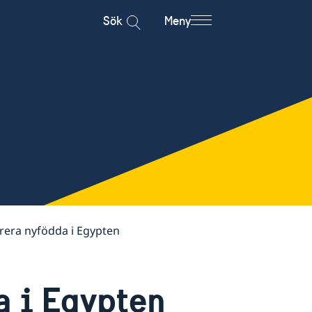
Sök
Meny
rera nyfödda i Egypten
a i Egypten