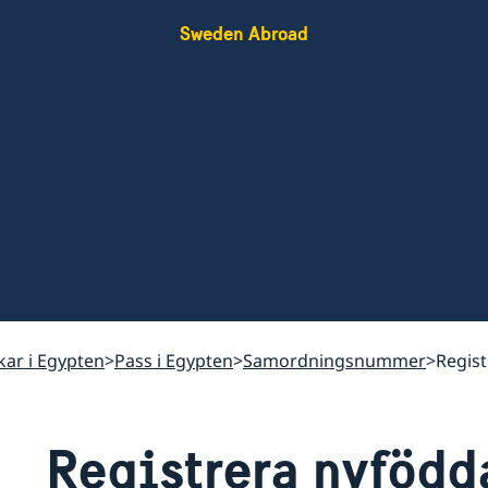
Sweden Abroad
skar i Egypten
Pass i Egypten
Samordningsnummer
Regist
Registrera nyfödd