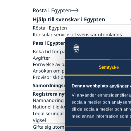
Rösta i Egypten
Hjälp till svenskar i Egypten
Rösta i Egypten
Konsulär service till svenskar utomlands
Pass i Egypten
Boka tid för pass
Avgifter
Förnyelse av pass för vuxna
Samtycke
Ansökan om pass för barn under 18 år
Provisoriskt pass
Samordningsnummer
Denna webbplats använder 
Registrera nyfödda i Egypten
Vi använder enhetsidentifierar
Namnändring
sociala medier och analysera 
Nationellt id-kort
till de sociala medier och a
Legaliseringar
med annan information som du 
Vigsel
Gifta sig utomlands
Samtyckesval