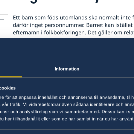
Ett barn som föds utomlands ska normalt inte f
därför inget personnummer. Barnet kan istället
efternamn i folkbokföringen. Det gäller om rel
förälder är eller varit folkbokförd i Sverige.
Om du är svensk medborgare kan du som vård
efternamn för barnet. Ansökan ska göras på b
Information
lämnas in på passmyndigheten i samband med p
Danmark, Finland eller Norge ska du inte gör
registrerar då namnet utifrån barnets födelsebe
cookies
e för att anpassa innehållet och annonserna till användarna, tillh
Mer information om ansökan om förnamn och e
vår trafik. Vi vidarebefordrar även sådana identifierare och anna
Skatteverkets webbplats.
nnons- och analysföretag som vi samarbetar med. Dessa kan i sin
har tillhandahållit eller som de har samlat in när du har använt 
Senast uppdaterad 27 dec. 2021, 13.03