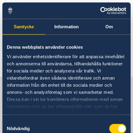
Rösta i Dominica
Trafiksäkerhet
Hjälp till svenskar i Dominica
Rösta i Dominica
Reseinformation
Dominica har vänstertrafik. Vägnätet består av
Samtycke
Information
Om
Pass utomlands
Ambassadens reseinformation
smala och kurviga vägar. Flygplatsen tar endast
Förlust av pass
Gifta sig utomlands
Aktuella händelser
mindre plan och transporten till huvudstaden
Legaliseringar/apostille
Allmänna säkerhetsläget
Denna webbplats använder cookies
Roseau tar över en timme.
Naturförhållanden och katastrofer
Vi använder enhetsidentifierare för att anpassa innehållet
Terrorism
Senast uppdaterad 09 juli 2026, 10.51
och annonserna till användarna, tillhandahålla funktioner
Hälso- och sjukvård
för sociala medier och analysera vår trafik. Vi
Lokala lagar och sedvänjor
vidarebefordrar även sådana identifierare och annan
Kriminalitet och personlig säkerhet
Sverige i Dominica
information från din enhet till de sociala medier och
Trafiksäkerhet
annons- och analysföretag som vi samarbetar med.
In- och utresebestämmelser
Dessa kan i sin tur kombinera informationen med annan
Sveriges Ambassad
information som du har tillhandahållit eller som de har
samlat in när du har använt deras tjänster.
Samtyckesval
Dominica, Stockholm
Nödvändig