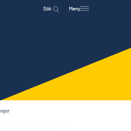
Sök
Meny
änjor