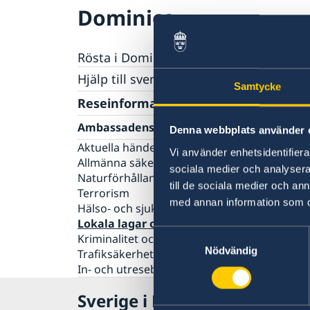
Dominica
Rösta i Dominica
Hjälp till svenskar i Dominica
Samtycke
Rösta i Dominica
Reseinformation
Pass utomlands
Ambassadens reseinformation
Denna webbplats använder 
Förlust av pass
Gifta sig utomlands
Aktuella händelser
Vi använder enhetsidentifierar
Legaliseringar/apostille
Allmänna säkerhetsläget
sociala medier och analysera 
Naturförhållanden och katastrofer
till de sociala medier och a
Terrorism
med annan information som du 
Hälso- och sjukvård
Lokala lagar och sedvänjor
Samtyckesval
Kriminalitet och personlig säkerhet
Nödvändig
Trafiksäkerhet
In- och utresebestämmelser
Sverige i Dominica