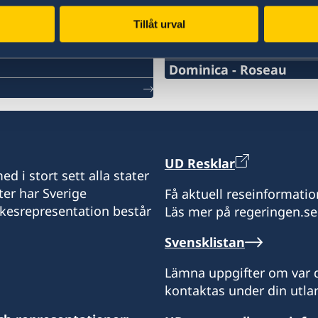
Tillåt urval
Svenska konsulat
Dominica - Roseau
Telefonnummer konsulat
+1-767-448-2181
Email adress konsulat
UD Resklar
d i stort sett alla stater
Roseau.swecons@whitch
ter har Sverige
Få aktuell reseinformatio
ikesrepresentation består
Läs mer på regeringen.se
Sveriges konsulat
c/o Whitchurch & Co Ltd
Svensklistan
71 Old Street
Roseau
Lämna uppgifter om var d
Dominica
kontaktas under din utlan
Måndag - fredag, 08.00 - 