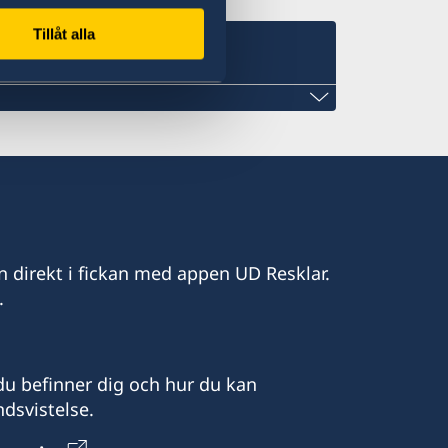
Tillåt alla
urch.com
n direkt i fickan med appen UD Resklar.
.
u befinner dig och hur du kan
dsvistelse.
16.00