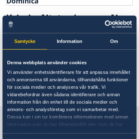
Dominica
Rösta i Dominica
Kriminalitet och personlig
Hjälp till svenskar i Dominica
säkerhet
Rösta i Dominica
Reseinformation
Pass utomlands
Ambassadens reseinformation
Samtycke
Information
Om
Förlust av pass
Gifta sig utomlands
Brottsligheten är inte så omfattande, men
Aktuella händelser
Legaliseringar/apostille
turister kan drabbas av ficktjuvar och stöld av
Allmänna säkerhetsläget
kvarlämnande värdesaker på stränder etc.
Naturförhållanden och katastrofer
Denna webbplats använder cookies
Inbrott i förhyrda villor kan också förekomma.
Terrorism
Vi använder enhetsidentifierare för att anpassa innehållet
Hälso- och sjukvård
Försiktighet bör iakttas efter mörkrets inbrott.
och annonserna till användarna, tillhandahålla funktioner
Lokala lagar och sedvänjor
för sociala medier och analysera vår trafik. Vi
Kriminalitet och personlig säkerhet
Senast uppdaterad 09 juli 2026, 10.51
vidarebefordrar även sådana identifierare och annan
Trafiksäkerhet
information från din enhet till de sociala medier och
In- och utresebestämmelser
annons- och analysföretag som vi samarbetar med.
Sverige i Dominica
Dessa kan i sin tur kombinera informationen med annan
information som du har tillhandahållit eller som de har
samlat in när du har använt deras tjänster.
Sveriges Ambassad