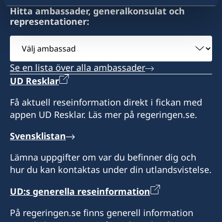
Roseau
Hitta ambassader, generalkonsulat och
Dominica
representationer:
Måndag - fredag, 08.00 - 16.00
Välj
ambassad
Honorärkonsul
Se en lista över alla ambassader
Damian Whitchurch-Aird
UD Resklar
Få aktuell reseinformation direkt i fickan med
appen UD Resklar. Läs mer på regeringen.se.
Svensklistan
Lämna uppgifter om var du befinner dig och
hur du kan kontaktas under din utlandsvistelse.
UD:s generella reseinformation
På regeringen.se finns generell information