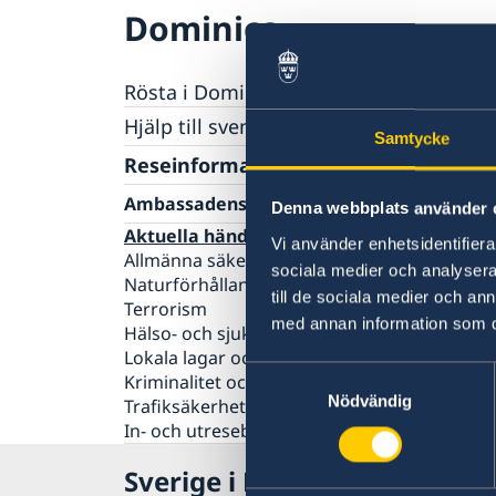
Dominica
Rösta i Dominica
Hjälp till svenskar i Dominica
Samtycke
Rösta i Dominica
Reseinformation
Pass utomlands
Ambassadens reseinformation
Denna webbplats använder 
Förlust av pass
Gifta sig utomlands
Aktuella händelser
Vi använder enhetsidentifierar
Legaliseringar/apostille
Allmänna säkerhetsläget
sociala medier och analysera 
Naturförhållanden och katastrofer
till de sociala medier och a
Terrorism
med annan information som du 
Hälso- och sjukvård
Lokala lagar och sedvänjor
Samtyckesval
Kriminalitet och personlig säkerhet
Nödvändig
Trafiksäkerhet
In- och utresebestämmelser
Sverige i Dominica