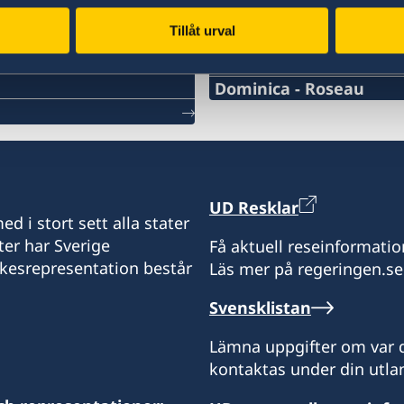
Tillåt urval
Svenska konsulat
Dominica - Roseau
Telefonnummer konsulat
+1-767-448-2181
Email adress konsulat
UD Resklar
d i stort sett alla stater
Roseau.swecons@whitch
ter har Sverige
Få aktuell reseinformatio
ikesrepresentation består
Läs mer på regeringen.se
Sveriges konsulat
c/o Whitchurch & Co Ltd
Svensklistan
71 Old Street
Roseau
Lämna uppgifter om var d
Dominica
kontaktas under din utlan
Måndag - fredag, 08.00 - 