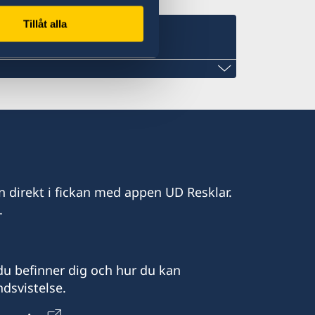
Tillåt alla
urch.com
n direkt i fickan med appen UD Resklar.
.
u befinner dig och hur du kan
dsvistelse.
16.00