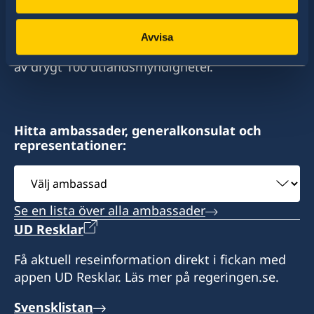
Emergency (ONLY) phone nr
stort sett alla stater i världen. I ungefär hälften
av dessa stater har Sverige ambassader och
+25377247368 (whatsApp)
Avvisa
konsulat. Sveriges utrikesrepresentation består
av drygt 100 utlandsmyndigheter.
Email
info@sehcons-dji.com
Zone Industriel Sud Lot 172, Route de
Hitta ambassader, generalkonsulat och
representationer:
l'Aeroport, Rout en face station (NOK)
Välj
Öppningstider: Måndag och onsdag 10.00 till
ambassad
12.00.
Se en lista över alla ambassader
UD Resklar
Få aktuell reseinformation direkt i fickan med
appen UD Resklar. Läs mer på regeringen.se.
Svensklistan