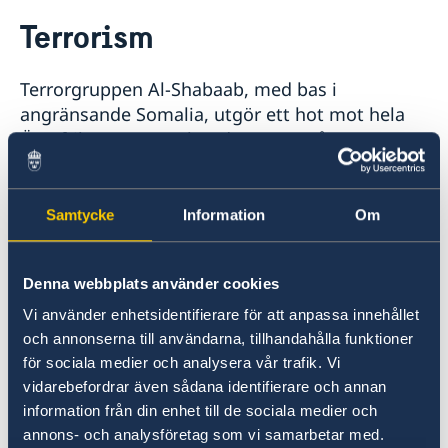
Rösta i Djibouti
Terrorism
Hjälp till svenskar i Djibouti
Rösta i Djibouti
Reseinformation
Terrorgruppen Al-Shabaab, med bas i
Pass i Djibouti
Ambassadens reseinformation
Legaliseringar i Djibouti
angränsande Somalia, utgör ett hot mot hela
Hjälp kring medborgarskap
Aktuella händelser
Östafrika. Gruppen har de senaste åren
Akut hjälp
Allmänna säkerhetsläget
genomfört terrorattacker i Kenya, Uganda,
Terrorism
Djibouti och Etiopien. Ambassaden råder till
Naturförhållanden och katastrofer
extra försiktighet och vaksamhet särskilt vid
Samtycke
Information
Om
In- och utresebestämmelser
besök på offentliga platser, inklusive historiska
Hälso- och sjukvård
stadsdelar, platser för religiös tillbedjan,
Lokala lagar och sedvänjor
Denna webbplats använder cookies
djiboutiska och internationella hamnområden,
Kriminalitet och personlig säkerhet
Trafiksäkerhet
flygplatser samt militära anläggningar. Man bör
Vi använder enhetsidentifierare för att anpassa innehållet
Resa i landet
hålla sig informerad om situationen i landet
och annonserna till användarna, tillhandahålla funktioner
och noga följa de lokala myndigheternas
för sociala medier och analysera vår trafik. Vi
anvisningar i säkerhetsfrågor.
vidarebefordrar även sådana identifierare och annan
information från din enhet till de sociala medier och
annons- och analysföretag som vi samarbetar med.
Senast uppdaterad 01 juli 2026, 13.50