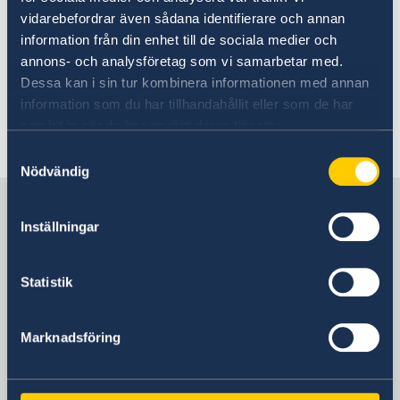
grönsaker och okokt mat bör undvikas på
vidarebefordrar även sådana identifierare och annan
restauranger.
information från din enhet till de sociala medier och
annons- och analysföretag som vi samarbetar med.
Dessa kan i sin tur kombinera informationen med annan
Ta även gärna del av
Vårdguidens reseråd
.
information som du har tillhandahållit eller som de har
samlat in när du har använt deras tjänster.
Senast uppdaterad 01 juli 2026, 13.50
Samtyckesval
Nödvändig
Sverige i Djibouti
Inställningar
Sveriges Ambassad
Statistik
Etiopien, Addis Abeba
Marknadsföring
Svenska konsulat