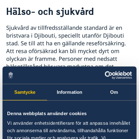
Rösta i Djibouti
Hälso- och sjukvård
Hjälp till svenskar i Djibouti
Rösta i Djibouti
Reseinformation
Sjukvård av tillfredsställande standard är en
Pass i Djibouti
Ambassadens reseinformation
Legaliseringar i Djibouti
bristvara i Djibouti, speciellt utanför Djibouti
Hjälp kring medborgarskap
Aktuella händelser
stad. Se till att ha en gällande reseförsäkring.
Akut hjälp
Allmänna säkerhetsläget
Att resa oförsäkrad kan bli mycket dyrt om
Terrorism
olyckan är framme. Personer med nedsatt
Naturförhållanden och katastrofer
hälsotillstånd bör vara medvetna om det
In- och utresebestämmelser
bristande hälso- och sjukvårdsläget i Djibouti
Hälso- och sjukvård
inför en vistelse i landet. Medtag egna
Lokala lagar och sedvänjor
läkemedel.
Kriminalitet och personlig säkerhet
Samtycke
Information
Om
Trafiksäkerhet
Resa i landet
Malaria och andra tropiska sjukdomar är
Denna webbplats använder cookies
vanligt förekommande under delar av året. De
sanitära förhållandena i Djibouti är bristfälliga.
Vi använder enhetsidentifierare för att anpassa innehållet
Man ska inte dricka okokt eller ofiltrerat vatten.
och annonserna till användarna, tillhandahålla funktioner
Buteljerat dricksvatten finns. Sallader, frukt,
för sociala medier och analysera vår trafik. Vi