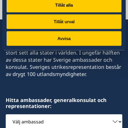
Tillåt alla
Sveriges honorärkonsulat i
Djibouti
Tillåt urval
Phone
+253 21 35 69 73
Avvisa
Sverige har diplomatiska förbindelser med i
Emergency (ONLY) phone nr
stort sett alla stater i världen. I ungefär hälften
av dessa stater har Sverige ambassader och
+25377247368 (whatsApp)
konsulat. Sveriges utrikesrepresentation består
av drygt 100 utlandsmyndigheter.
Email
info@sehcons-dji.com
Zone Industriel Sud Lot 172, Route de
Hitta ambassader, generalkonsulat och
representationer:
l'Aeroport, Rout en face station (NOK)
Välj
Öppningstider: Måndag och onsdag 10.00 till
ambassad
12.00.