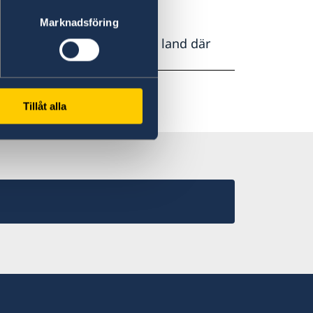
Marknadsföring
ha legaliseringar från det land där
Tillåt alla