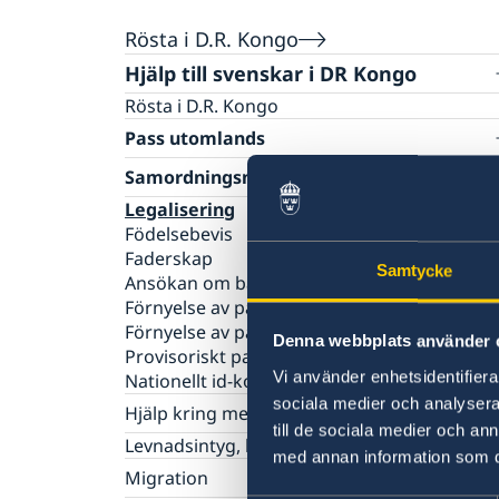
Rösta i D.R. Kongo
Hjälp till svenskar i DR Kongo
Rösta i D.R. Kongo
Pass utomlands
Samordningsnummer
Legalisering
Födelsebevis
Faderskap
Samtycke
Ansökan om barnets första pass
Förnyelse av pass för vuxna
Förnyelse av pass för barn
Denna webbplats använder 
Provisoriskt pass
Vi använder enhetsidentifierar
Nationellt id-kort
sociala medier och analysera 
Hjälp kring medborgarskap
till de sociala medier och a
Svenskt medborgarskap för barn
Levnadsintyg, legaliseringar och översättni
med annan information som du 
Svenskt medborgarskap
Migration
Registrera nyfödd utomlands