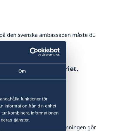
t på den svenska ambassaden måste du
siska utrikesministeriet.
Om
iet visar att
myndighet
andahålla funktioner för
 äkta
n information från din enhet
 tur kombinera informationen
deras tjänster.
håll är korrekt. Den bedömningen gör