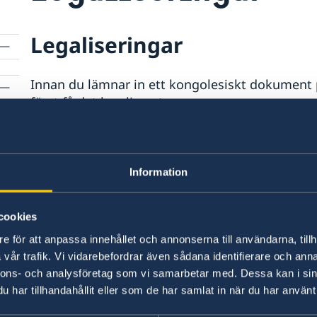
Legaliseringar
Innan du lämnar in ett kongolesiskt dokumen
först få det legaliserat.
Legaliseringar utförs av det kongole
Information
En legalisering från kongolesiska utrikesminister
cookies
Dokumentet har utfärdats av en officiell 
e för att anpassa innehållet och annonserna till användarna, tillh
Signaturer och stämplar på dokumentet är
vår trafik. Vi vidarebefordrar även sådana identifierare och anna
nnons- och analysföretag som vi samarbetar med. Dessa kan i sin
Dokumentets format är korrekt
ngar
har tillhandahållit eller som de har samlat in när du har använt 
Legalisering bekräftar
inte
att dokumentets inne