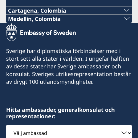
Cartagena, Colombia
Telefon:
Medellin, Colombia
Telefon:
+57 605 650 2232
+57 604 322 0520
E-post:
Sverige har diplomatiska förbindelser med i
E-post:
stort sett alla stater i världen. I ungefär hälften
consuladosueciacartagena@gmail.com
av dessa stater har Sverige ambassader och
consulsueciamed@gmail.com
Besöksadress: Sociedad Portuaria de Cartagena
konsulat. Sveriges utrikesrepresentation består
S.A., Barrio Manga, Terminal Maritimo,
Besöksadress: Consulado de Suecia, Carrera
av drygt 100 utlandsmyndigheter.
Dirección Comericial, Bloque Administrativo,
43A #14-27, Edificio Colinas del Poblado, Local
2do piso, Cartagena
502. Medellín
Öppettider: måndag-fredag 09:00-11:00 genom
Hitta ambassader, generalkonsulat och
Öppettider: måndag, onsdag och torsdag
representationer:
tidsbokning via e-post
09.00-12.00, samt
tisdag och fredag genom tidsbokning
Välj
Konsul:
ambassad