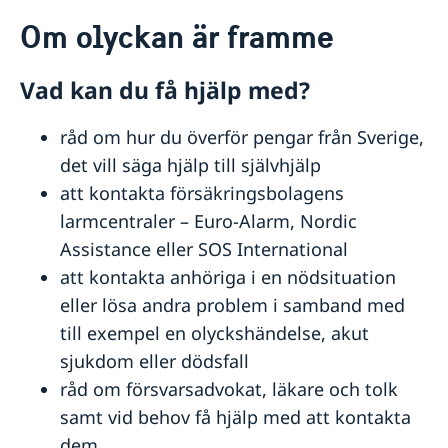
Rösta i Colombia
Om olyckan är framme
Hjälp till svenskar i Colombia
Rösta i Colombia
Reseinformation
Vad kan du få hjälp med?
Akut hjälp
Ambassadens reseinformation
Förlust av pass eller bankkort
Pass utomlands
råd om hur du överför pengar från Sverige,
Aktuella händelser
Om olyckan är framme
Frihetsberövad
In- och utresebestämmelser
Förnyelse av pass för vuxna
Legaliseringar
Landöversikt Colombia
det vill säga hjälp till självhjälp
Ekonomiskt nödställd
Allmänna säkerhetsläget
Förnyelse av pass för barn under 18 år
Barn födda genom surrogatarrangemang
Utvecklingssamarbete
Om du blir sjuk eller råkar ut för en olycka
att kontakta försäkringsbolagens
Terrorism
Första ansökan om pass för barn under 18 år
Hjälp kring medborgarskap
Strategi för Sveriges utvecklingssamarbete med
larmcentraler – Euro-Alarm, Nordic
Service för svenska företag
Naturförhållanden och katastrofer
Provisoriskt pass
Colombia 2021-2025
Ansökan om att få behålla svenskt medborgarskap
Gifta sig utomlands i Colombia
Hälso- och sjukvård
Nationellt id-kort
Assistance eller SOS International
Svenska företag i utlandet
Avgifter
Lokala lagar och sedvänjor
Samordningsnummer
att kontakta anhöriga i en nödsituation
Körkort
Kriminalitet och personlig säkerhet
Vanliga frågor om pass och nationellt ID-kort
eller lösa andra problem i samband med
Namnändring
Trafiksäkerhet
till exempel en olyckshändelse, akut
Anmäl din utlandsvistelse
Arv i internationella situationer
sjukdom eller dödsfall
Pension
råd om försvarsadvokat, läkare och tolk
samt vid behov få hjälp med att kontakta
dem