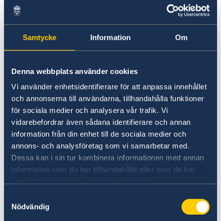
I vissa fall kan även annan utländsk
medborgare som är bosatt i Sverige få hjälp.
Samtycke
Information
Om
Det gäller även svensk medborgare som inte är
bosatt i Sverige.
Denna webbplats använder cookies
Tänk på att
Vi använder enhetsidentifierare för att anpassa innehållet
och annonserna till användarna, tillhandahålla funktioner
teckna en reseförsäkring eller kontrollera
för sociala medier och analysera vår trafik. Vi
om du har en hemförsäkring med
vidarebefordrar även sådana identifierare och annan
reseskydd innan resan börjar
information från din enhet till de sociala medier och
ha giltigt pass och visum
annons- och analysföretag som vi samarbetar med.
kontrollera om du behöver vaccinera dig
Dessa kan i sin tur kombinera informationen med annan
information som du har tillhandahållit eller som de har
kontakta ambassaden eller närmaste
samlat in när du har använt deras tjänster.
konsulatet i landet där du befinner dig om
Samtyckesval
det blir krig eller kris, eller om en
Nödvändig
naturkatastrof eller större olycka inträffar