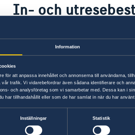
In- och utresebe
Gränskontroll är burundisk myndighetsutövni
kontroll över. För aktuell information om visum-
arbetstillståndsregler hänvisas till Burundis am
Information
inresebestämmelserna med landets egna myndi
på att in- och utreseregler kan ändras med kort 
cookies
e för att anpassa innehållet och annonserna till användarna, tillh
Senast uppdaterad 23 mars 2026, 13.14
vår trafik. Vi vidarebefordrar även sådana identifierare och anna
nnons- och analysföretag som vi samarbetar med. Dessa kan i sin
har tillhandahållit eller som de har samlat in när du har använt 
Inställningar
Statistik