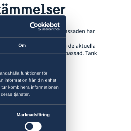
stämmelser
ng och inte något som ambassaden har
, uppehållstillstånds- och
bassad i Berlin. Kontrollera de aktuella
Om
gheter eller närmaste ambassad. Tänk
varsel.
andahålla funktioner för
n information från din enhet
 tur kombinera informationen
deras tjänster.
Marknadsföring