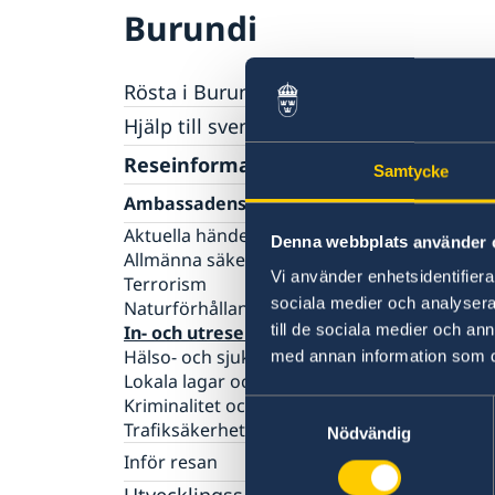
Burundi
Rösta i Burundi
Hjälp till svenskar i Burundi
Rösta i Burundi
Reseinformation
Samtycke
Pass utomlands
Ambassadens reseinformation
Akut hjälp
Hjälp kring medborgarskap
Aktuella händelser
Denna webbplats använder 
Allmänna säkerhetsläget
Vi använder enhetsidentifierar
Terrorism
sociala medier och analysera 
Naturförhållanden och katastrofer
till de sociala medier och a
In- och utresebestämmelser
Hälso- och sjukvård
med annan information som du 
Lokala lagar och sedvänjor
Kriminalitet och personlig säkerhet
Samtyckesval
Trafiksäkerhet
Nödvändig
Inför resan
Behöver jag visum?