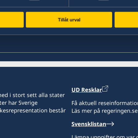
Tillåt urval
UD Resklar
d i stort sett alla stater
ter har Sverige
Få aktuell reseinformatio
ikesrepresentation består
Läs mer på regeringen.se
Svensklistan
Lämna uppgifter om var d