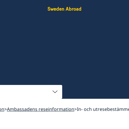
Sweden Abroad
on
Ambassadens reseinformation
In- och utresebestämm