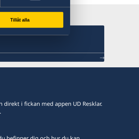
Tillåt alla
n direkt i fickan med appen UD Resklar.
.
u befinner dig och hur du kan