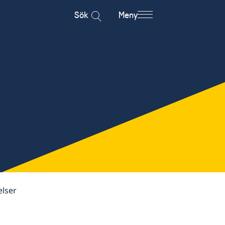
Sök
Meny
elser