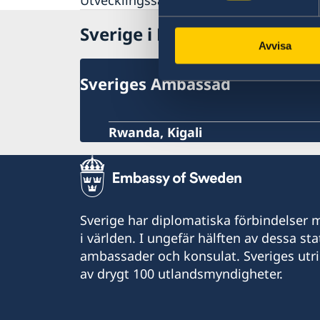
Utvecklingssamarbete
Terrorism och turism
Sverige i Burundi
Avvisa
Sveriges Ambassad
Rwanda, Kigali
Sverige har diplomatiska förbindelser me
i världen. I ungefär hälften av dessa sta
ambassader och konsulat. Sveriges utr
av drygt 100 utlandsmyndigheter.