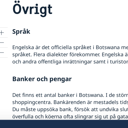
Övrigt
Språk
Engelska är det officiella språket i Botswana m
språket. Flera dialekter förekommer. Engelska ä
och andra offentliga inrättningar samt i turist
Banker och pengar
Det finns ett antal banker i Botswana. I de stö
shoppingcentra. Bankärenden är mestadels ti
Du måste uppsöka bank, försök att undvika slu
överfulla och köerna ofta slingrar sig ut på gat
vid bankomater då sk skimming förekommer.