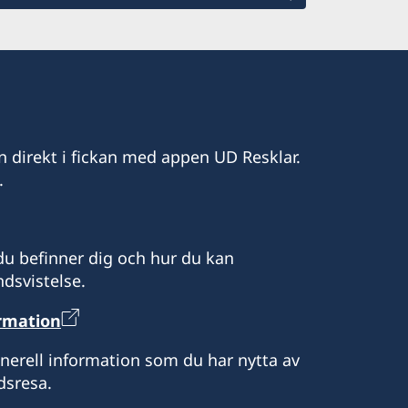
n direkt i fickan med appen UD Resklar.
.
u befinner dig och hur du kan
dsvistelse.
ormation
enerell information som du har nytta av
dsresa.