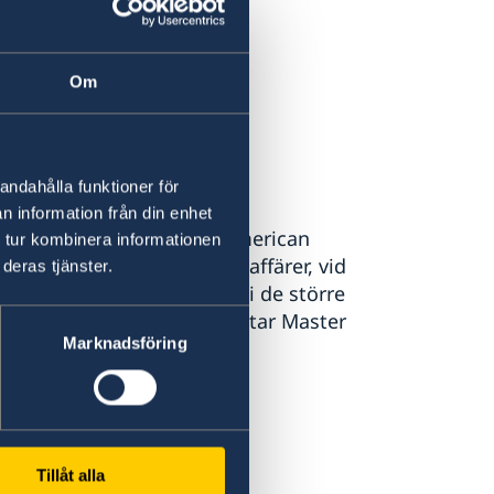
Om
 ej växlas utanför landet.
andahålla funktioner för
n information från din enhet
d (på vissa ställen även American
 tur kombinera informationen
e restauranger, i de flesta affärer, vid
deras tjänster.
rna. Uttagsautomater finns i de större
ccepteras. Endast ett fåtal tar Master
Marknadsföring
n form av ID-handling.
Tillåt alla