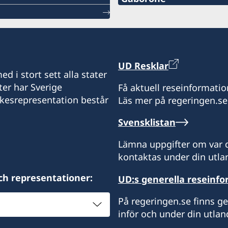
Telefon
+267 393 13 58
E-post
UD Resklar
d i stort sett alla stater
kent@sanitas.co.bw
ter har Sverige
Få aktuell reseinformatio
ikesrepresentation består
Läs mer på regeringen.se
Sanitas Nursery
Gaborone Dam Site
Svensklistan
Gaborone
Lämna uppgifter om var d
Endast förbokade möten
kontaktas under din utlan
Honorärkonsul
ch representationer:
UD:s generella reseinf
Kent Nilsson
På regeringen.se finns g
inför och under din utlan