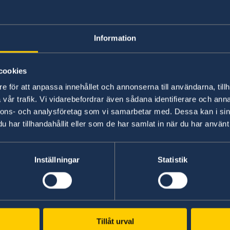
Valuta
Information
Valutan i Botswana är Pula (= 100 thebe) och kan
cookies
Kreditkort
e för att anpassa innehållet och annonserna till användarna, tillh
vår trafik. Vi vidarebefordrar även sådana identifierare och anna
De vanligaste kreditkorten, Visa och Master Car
nnons- och analysföretag som vi samarbetar med. Dessa kan i sin
Express), accepteras i banker, på hotell och störr
har tillhandahållit eller som de har samlat in när du har använt 
hyra av bil, hos resebyråerna och på flygplatse
städerna. I dessa är det dock främst Visa som a
Inställningar
Statistik
Card.
Svenska kronor går ej att växla i Botswana.
Försäkra dig också om att du alltid bär på någo
Tillåt urval