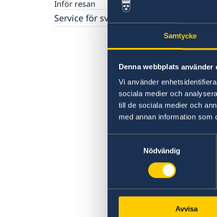
Inför resan
Service för svenska företag
Business Sweden
Samtycke
Handel med Botwana
Denna webbplats använder 
Vi använder enhetsidentifierar
sociala medier och analysera 
till de sociala medier och a
med annan information som du 
Samtyckesval
Nödvändig
Avvisa