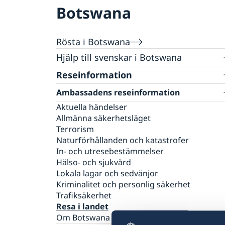
Botswana
Rösta i Botswana
Hjälp till svenskar i Botswana
Rösta i Botswana
Reseinformation
Pass utomlands
Ambassadens reseinformation
Förnyelse av pass för vuxna
Botsanansk-Svensk Vänförening
Aktuella händelser
Förnyelse av pass för barn under 18 år
Hjälp kring medborgarskap
Allmänna säkerhetsläget
Samordningsnummer
Akut hjälp
Terrorism
Nationellt id-kort
Naturförhållanden och katastrofer
Provisoriskt pass
In- och utresebestämmelser
Ansökan om pass för barn under 18 år
Hälso- och sjukvård
Lokala lagar och sedvänjor
Kriminalitet och personlig säkerhet
Trafiksäkerhet
Resa i landet
Om Botswana