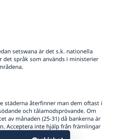
edan setswana är det s.k. nationella
r det språk som används i ministerier
områdena.
rre städerna återfinner man dem oftast i
dsödande och tålamodsprövande. Om
tet av månaden (25-31) då bankerna är
an. Acceptera inte hjälp från främlingar