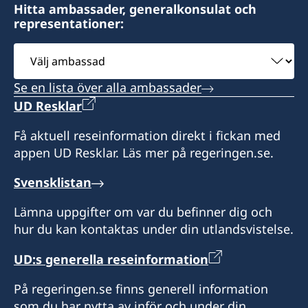
Hitta ambassader, generalkonsulat och
Endast förbokade möten
representationer:
Honorärkonsul
Välj
ambassad
Kent Nilsson
Se en lista över alla ambassader
UD Resklar
Få aktuell reseinformation direkt i fickan med
appen UD Resklar. Läs mer på regeringen.se.
Svensklistan
Lämna uppgifter om var du befinner dig och
hur du kan kontaktas under din utlandsvistelse.
UD:s generella reseinformation
På regeringen.se finns generell information
som du har nytta av inför och under din