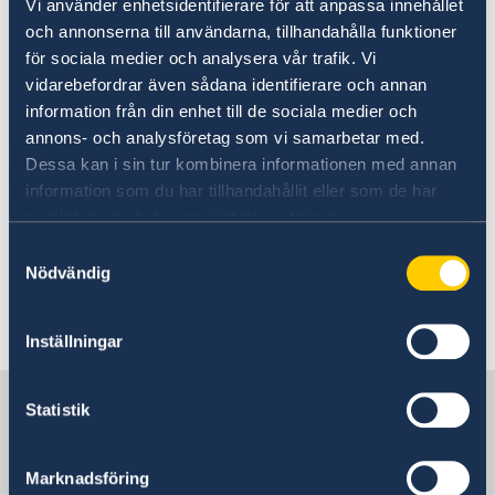
Vi använder enhetsidentifierare för att anpassa innehållet
Business Sweden
och annonserna till användarna, tillhandahålla funktioner
Handel med Botwana
Bilstölder ("car jackings") förekommer, främst
för sociala medier och analysera vår trafik. Vi
riktat mot fyrhjulsdrivna fordon. Om du blir
vidarebefordrar även sådana identifierare och annan
attackerad, gör ej motstånd. Stölder i
information från din enhet till de sociala medier och
parkerade fordon har ökat. Försök att i
annons- och analysföretag som vi samarbetar med.
möjligaste mån förebygga sådana brott genom
Dessa kan i sin tur kombinera informationen med annan
att ej förvara saker synliga i bilen. Förvara
information som du har tillhandahållit eller som de har
också viktiga dokument såsom pass, biljetter,
samlat in när du har använt deras tjänster.
etc. på säker plats och se till att kopior av
Samtyckesval
viktiga dokument förvaras separat.
Nödvändig
Senast uppdaterad 04 aug. 2026, 14.22
Inställningar
Sverige i Botswana
Statistik
Sveriges Ambassad
Marknadsföring