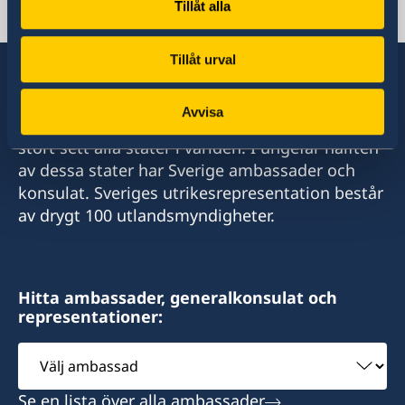
Tillåt alla
Gaborone
Telefon
Tillåt urval
+267 393 13 58
Avvisa
Sverige har diplomatiska förbindelser med i
E-post
stort sett alla stater i världen. I ungefär hälften
av dessa stater har Sverige ambassader och
kent@sanitas.co.bw
konsulat. Sveriges utrikesrepresentation består
Sanitas Nursery
av drygt 100 utlandsmyndigheter.
Gaborone Dam Site
Gaborone
Hitta ambassader, generalkonsulat och
Endast förbokade möten
representationer:
Honorärkonsul
Välj
ambassad
Kent Nilsson
Se en lista över alla ambassader