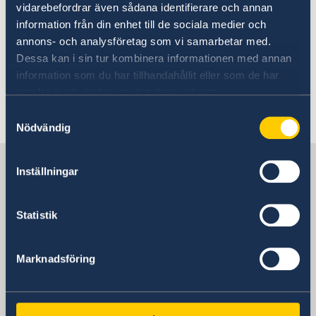
vidarebefordrar även sådana identifierare och annan
Terrorism
information från din enhet till de sociala medier och
Naturförhållanden och katastrofer
Här finns grundläggande information som
In- och utresebestämmelser
annons- och analysföretag som vi samarbetar med.
gäller för alla länder. I vissa länder gäller
Hälso- och sjukvård
Dessa kan i sin tur kombinera informationen med annan
dessutom ytterligare villkor. Kontakta ansvarig
Lokala lagar och sedvänjor
information som du har tillhandahållit eller som de har
ambassad för mer information.
Kriminalitet och personlig säkerhet
samlat in när du har använt deras tjänster.
Trafiksäkerhet
Samtyckesval
Resa i landet
Nödvändig
Läs mer
Om Botswana
Sverige i Botswana
Inställningar
Sveriges Ambassad
Statistik
Marknadsföring
Sydafrika, Pretoria
Svenska Konsulat