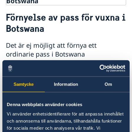
Botswana
Rösta i Botswana
Förnyelse av pass för vuxna i
Hjälp till svenskar i Botswana
Botswana
Rösta i Botswana
Pass utomlands
Förnyelse av pass för vuxna
Det är ej möjligt att förnya ett
Förnyelse av pass för barn under 18 år
ordinarie pass i Botswana
Samordningsnummer
Nationellt id-kort
Förnyelse av pass kräver personlig inställelse
Provisoriskt pass
på en svensk ambassad som har behörighet att
Ansökan om pass för barn under 18 år
Botsanansk-Svensk Vänförening
utfärda pass.
Samtycke
Information
Om
Hjälp kring medborgarskap
Akut hjälp
Se vidare information på
Reseinformation
Denna webbplats använder cookies
svenska ambassaden i Pretorias hemsida.
Service för svenska företag
Vi använder enhetsidentifierare för att anpassa innehållet
Ambassadens reseinformation
och annonserna till användarna, tillhandahålla funktioner
Aktuella händelser
Inför resan
Business Sweden
Förnyelse av pass
för sociala medier och analysera vår trafik. Vi
Allmänna säkerhetsläget
Handel med Botwana